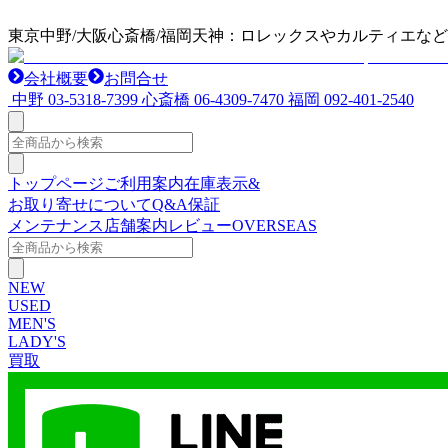
東京中野/大阪心斎橋/福岡天神：ロレックスやカルティエな
会社概要
お問合せ
中野
03-5318-7399
心斎橋
06-4309-7470
福岡
092-401-2540
トップページ
ご利用案内
在庫表示&
お取り寄せについて
Q&A
保証
メンテナンス
店舗案内
レビュー
OVERSEAS
NEW
USED
MEN'S
LADY'S
買取