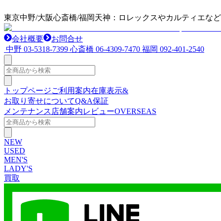
東京中野/大阪心斎橋/福岡天神：ロレックスやカルティエな
会社概要
お問合せ
中野
03-5318-7399
心斎橋
06-4309-7470
福岡
092-401-2540
トップページ
ご利用案内
在庫表示&
お取り寄せについて
Q&A
保証
メンテナンス
店舗案内
レビュー
OVERSEAS
NEW
USED
MEN'S
LADY'S
買取