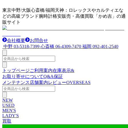
東京中野/大阪心斎橋/福岡天神：ロレックスやカルティエな
どの高級ブランド腕時計格安販売・高価買取「かめ吉」の通
販サイト
会社概要
お問合せ
中野
03-5318-7399
心斎橋
06-4309-7470
福岡
092-401-2540
トップページ
ご利用案内
在庫表示&
お取り寄せについて
Q&A
保証
メンテナンス
店舗案内
レビュー
OVERSEAS
NEW
USED
MEN'S
LADY'S
買取