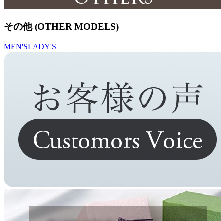
その他 (OTHER MODELS)
MEN'S
LADY'S