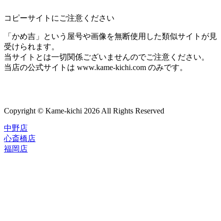
コピーサイトにご注意ください
「かめ吉」という屋号や画像を無断使用した類似サイトが見
受けられます。
当サイトとは一切関係ございませんのでご注意ください。
当店の公式サイトは www.kame-kichi.com のみです。
Copyright © Kame-kichi 2026 All Rights Reserved
中野店
心斎橋店
福岡店
トップページ
ブランド一覧
ROLEX
ご利用案内
TUDOR
中古品のススメ
OMEGA