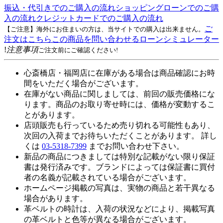
振込・代引きでのご購入の流れ
ショッピングローンでのご購
入の流れ
クレジットカードでのご購入の流れ
ご
【ご注意】海外にお住まいの方は、当サイトでの購入は出来ません。
注文はこちら
この商品を問い合わせる
ローンシミュレーター
!
注意事項
ご注文前にご確認ください!
心斎橋店・福岡店に在庫がある場合は商品確認にお時
間をいただく場合がございます。
在庫がない商品に関しましては、前回の販売価格にな
ります。商品のお取り寄せ時には、価格が変動するこ
とがあります。
店頭販売も行っているため売り切れる可能性もあり、
次回の入荷までお待ちいただくことがあります。 詳し
くは
03-5318-7399
までお問い合わせ下さい。
新品の商品につきましては特別な記載がない限り保証
書は発行済みです。ブランドによっては保証書に買付
者の名義が記載されている場合がございます。
ホームページ掲載の写真は、実物の商品と若干異なる
場合があります。
革ベルトの時計は、入荷の状況などにより、掲載写真
の革ベルトと色等が異なる場合がございます。