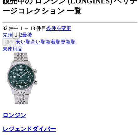
販売中の ロンジン (LONGINES) ヘリテ
ージコレクション 一覧
32
件中
1
～
18
件目
条件を変更
先頭
2
最後
1
安い順
高い順
新着順
更新順
標準
未使用品
ロンジン
レジェンドダイバー