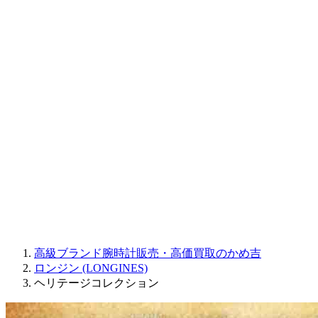
CORUM
CHRONOSWISS
BALL WATCH
Sinn
ROGER DUBUIS
Montblanc
FREDERIQUE CONSTANT
MAURICE LACROIX
ULYSSE NARDIN
JAQUET DROZ
GRAHAM
PARMIGIANI FLEURIER
OTHER BRANDS
JEWELRY
高級ブランド腕時計販売・高価買取のかめ吉
ロンジン (LONGINES)
ヘリテージコレクション