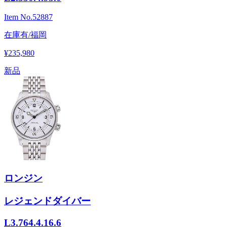
Item No.
52887
在庫有/福岡
¥235,980
新品
ロンジン
レジェンドダイバー
L3.764.4.16.6