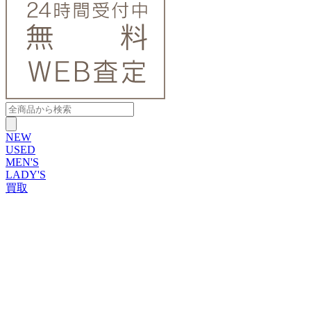
NEW
USED
MEN'S
LADY'S
買取
ROLEX
ブランドから探す
ブランドから探す
TUDOR
OMEGA
CARTIER
PATEK PHILIPPE
AUDEMARS PIGUET
A.LANGE&SOHNE
GLASHUTTE ORIGINAL