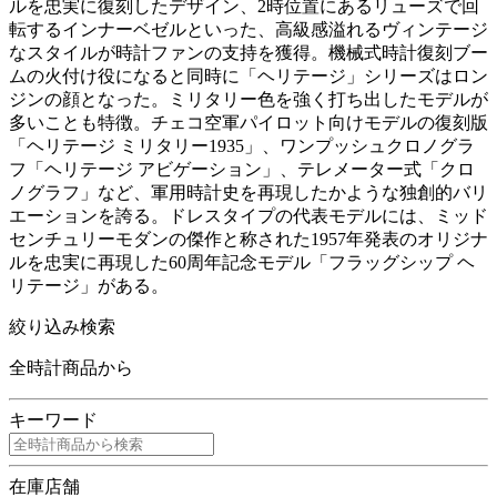
ルを忠実に復刻したデザイン、2時位置にあるリューズで回
転するインナーベゼルといった、高級感溢れるヴィンテージ
なスタイルが時計ファンの支持を獲得。機械式時計復刻ブー
ムの火付け役になると同時に「ヘリテージ」シリーズはロン
ジンの顔となった。ミリタリー色を強く打ち出したモデルが
多いことも特徴。チェコ空軍パイロット向けモデルの復刻版
「ヘリテージ ミリタリー1935」、ワンプッシュクロノグラ
フ「ヘリテージ アビゲーション」、テレメーター式「クロ
ノグラフ」など、軍用時計史を再現したかような独創的バリ
エーションを誇る。ドレスタイプの代表モデルには、ミッド
センチュリーモダンの傑作と称された1957年発表のオリジナ
ルを忠実に再現した60周年記念モデル「フラッグシップ ヘ
リテージ」がある。
絞り込み検索
全時計商品から
キーワード
在庫店舗