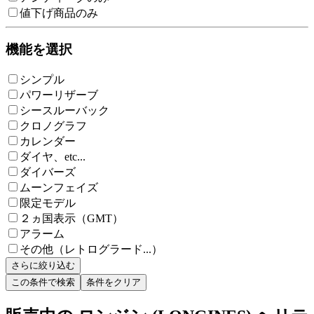
値下げ商品のみ
機能を選択
シンプル
パワーリザーブ
シースルーバック
クロノグラフ
カレンダー
ダイヤ、etc...
ダイバーズ
ムーンフェイズ
限定モデル
２ヵ国表示（GMT）
アラーム
その他（レトログラード...）
さらに絞り込む
この条件で検索
条件をクリア