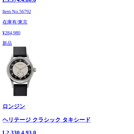
Item No.
56792
在庫有/東京
¥284,980
新品
ロンジン
ヘリテージ クラシック タキシード
L2.330.4.93.0