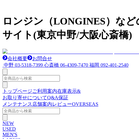
ロンジン（LONGINES）
サイト(東京中野/大阪心斎橋)
会社概要
お問合せ
中野
03-5318-7399
心斎橋
06-4309-7470
福岡
092-401-2540
トップページ
ご利用案内
在庫表示&
お取り寄せについて
Q&A
保証
メンテナンス
店舗案内
レビュー
OVERSEAS
NEW
USED
MEN'S