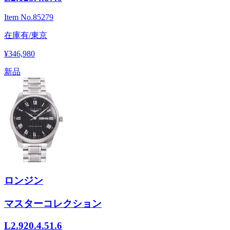
Item No.
85279
在庫有/東京
¥346,980
新品
ロンジン
マスターコレクション
L2.920.4.51.6