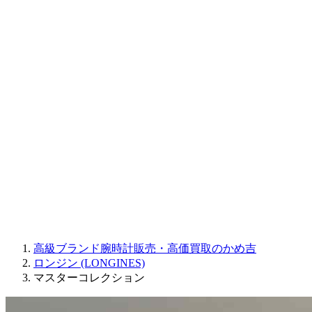
CORUM
CHRONOSWISS
BALL WATCH
Sinn
ROGER DUBUIS
Montblanc
FREDERIQUE CONSTANT
MAURICE LACROIX
ULYSSE NARDIN
JAQUET DROZ
GRAHAM
PARMIGIANI FLEURIER
OTHER BRANDS
JEWELRY
高級ブランド腕時計販売・高価買取のかめ吉
ロンジン (LONGINES)
マスターコレクション