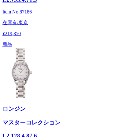
Item No.
87186
在庫有/東京
¥219,850
新品
ロンジン
マスターコレクション
L2.128.4.87.6