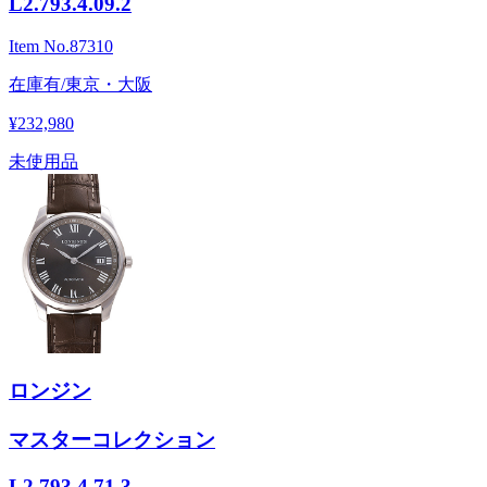
L2.793.4.09.2
Item No.
87310
在庫有/東京・大阪
¥232,980
未使用品
ロンジン
マスターコレクション
L2.793.4.71.3