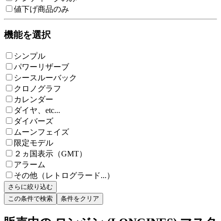
値下げ商品のみ
機能を選択
シンプル
パワーリザーブ
シースルーバック
クロノグラフ
カレンダー
ダイヤ、etc...
ダイバーズ
ムーンフェイズ
限定モデル
２ヵ国表示（GMT）
アラーム
その他（レトログラード...）
さらに絞り込む
この条件で検索
条件をクリア