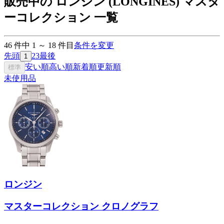
販売中の ロンジン (LONGINES) マスタ
ーコレクション 一覧
46
件中
1
～
18
件目
条件を変更
先頭
2
3
最後
1
安い順
高い順
新着順
更新順
標準
未使用品
ロンジン
マスターコレクション クロノグラフ