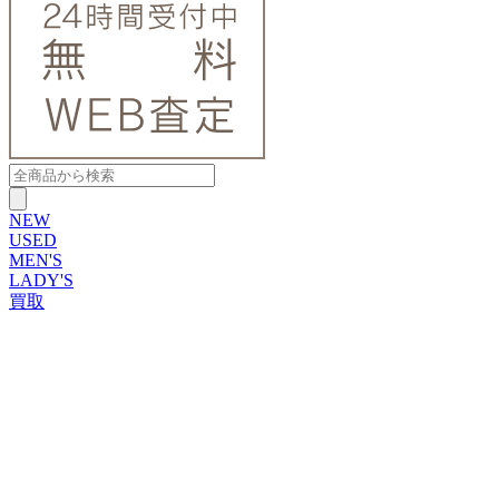
NEW
USED
MEN'S
LADY'S
買取
ROLEX
ブランドから探す
ブランドから探す
TUDOR
OMEGA
CARTIER
PATEK PHILIPPE
AUDEMARS PIGUET
A.LANGE&SOHNE
GLASHUTTE ORIGINAL