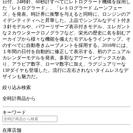
日付、24時針、60秒計すべてにレトログラード機構を採用し
た「レトログラード」、「レトログラード ムーンフェー
ズ」を発表。時計界に衝撃を与えると同時に、ロンジンのア
イデンティティへと昇華した。上品でシンプルなデイト付き
３針モデルや、パワーリザーブ表示付きモデル、エレガント
な２カウンタークロノグラフなど、栄光の歴史に名を刻むア
ーカイブから様々な機能を備えたモデルをラインナップ。そ
のすべてに自動巻きムーブメントを採用する。2018年には、
１年間の日付を自動的に修正して表示する、初のアニュアル
カレンダーモデルを発表。多彩なアワーインデックスがあ
り、アラビア数字、ローマ数字に加え、ラグジュアリーな
13Pダイヤも登場した。流行に左右されないタイムレスなデ
ザインも魅力だ。
絞り込み検索
全時計商品から
キーワード
在庫店舗