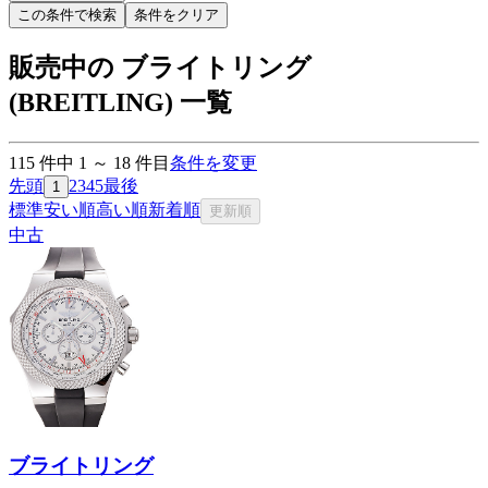
この条件で検索
条件をクリア
販売中の ブライトリング
(BREITLING) 一覧
115
件中
1
～
18
件目
条件を変更
先頭
2
3
4
5
最後
1
標準
安い順
高い順
新着順
更新順
中古
ブライトリング