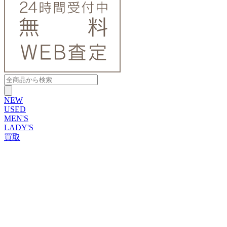
NEW
USED
MEN'S
LADY'S
買取
ROLEX
ブランドから探す
ブランドから探す
TUDOR
OMEGA
CARTIER
PATEK PHILIPPE
AUDEMARS PIGUET
A.LANGE&SOHNE
GLASHUTTE ORIGINAL