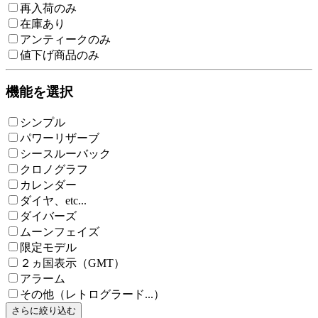
再入荷のみ
在庫あり
アンティークのみ
値下げ商品のみ
機能を選択
シンプル
パワーリザーブ
シースルーバック
クロノグラフ
カレンダー
ダイヤ、etc...
ダイバーズ
ムーンフェイズ
限定モデル
２ヵ国表示（GMT）
アラーム
その他（レトログラード...）
さらに絞り込む