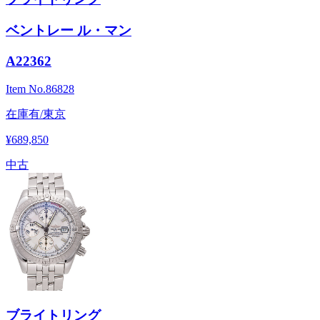
ベントレー ル・マン
A22362
Item No.
86828
在庫有/東京
¥689,850
中古
ブライトリング