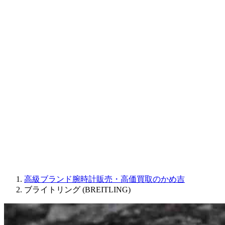
CORUM
CHRONOSWISS
BALL WATCH
Sinn
ROGER DUBUIS
Montblanc
FREDERIQUE CONSTANT
MAURICE LACROIX
ULYSSE NARDIN
JAQUET DROZ
GRAHAM
PARMIGIANI FLEURIER
OTHER BRANDS
JEWELRY
高級ブランド腕時計販売・高価買取のかめ吉
ブライトリング (BREITLING)