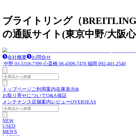
ブライトリング（BREITL
の通販サイト(東京中野/大阪心
会社概要
お問合せ
中野
03-5318-7399
心斎橋
06-4309-7470
福岡
092-401-2540
トップページ
ご利用案内
在庫表示&
お取り寄せについて
Q&A
保証
メンテナンス
店舗案内
レビュー
OVERSEAS
NEW
USED
MEN'S