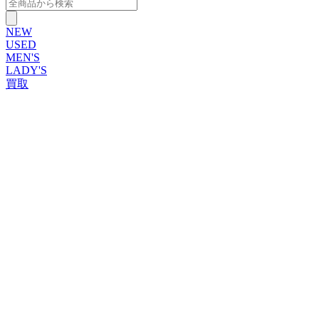
NEW
USED
MEN'S
LADY'S
買取
ROLEX
ブランドから探す
ブランドから探す
TUDOR
OMEGA
CARTIER
PATEK PHILIPPE
AUDEMARS PIGUET
A.LANGE&SOHNE
GLASHUTTE ORIGINAL
VACHERON CONSTANTIN
BREGUET
JAEGER-LECOULTRE
SEIKO
TAG Heuer
IWC
BREITLING
PANERAI
FRANCK MULLER