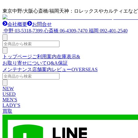
東京中野/大阪心斎橋/福岡天神：ロレックスやカルティエな
会社概要
お問合せ
中野
03-5318-7399
心斎橋
06-4309-7470
福岡
092-401-2540
トップページ
ご利用案内
在庫表示&
お取り寄せについて
Q&A
保証
メンテナンス
店舗案内
レビュー
OVERSEAS
NEW
USED
MEN'S
LADY'S
買取