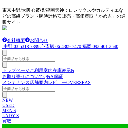
東京中野/大阪心斎橋/福岡天神：ロレックスやカルティエな
どの高級ブランド腕時計格安販売・高価買取「かめ吉」の通
販サイト
会社概要
お問合せ
中野
03-5318-7399
心斎橋
06-4309-7470
福岡
092-401-2540
トップページ
ご利用案内
在庫表示&
お取り寄せについて
Q&A
保証
メンテナンス
店舗案内
レビュー
OVERSEAS
NEW
USED
MEN'S
LADY'S
買取