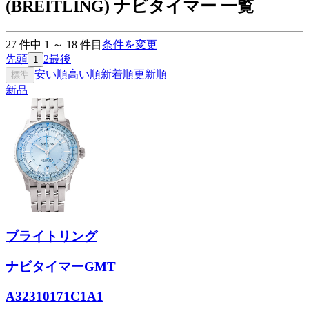
(BREITLING) ナビタイマー 一覧
27
件中
1
～
18
件目
条件を変更
先頭
2
最後
1
安い順
高い順
新着順
更新順
標準
新品
ブライトリング
ナビタイマーGMT
A32310171C1A1