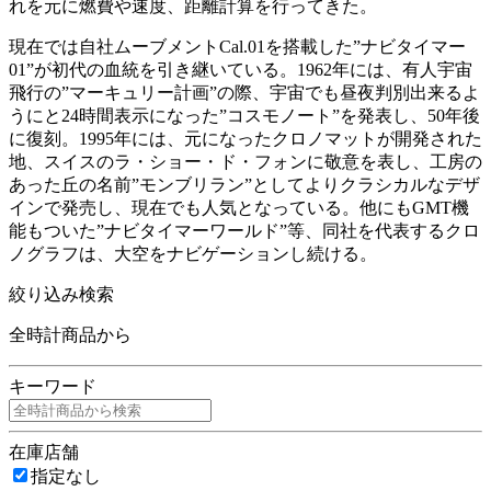
れを元に燃費や速度、距離計算を行ってきた。
現在では自社ムーブメントCal.01を搭載した”ナビタイマー
01”が初代の血統を引き継いている。1962年には、有人宇宙
飛行の”マーキュリー計画”の際、宇宙でも昼夜判別出来るよ
うにと24時間表示になった”コスモノート”を発表し、50年後
に復刻。1995年には、元になったクロノマットが開発された
地、スイスのラ・ショー・ド・フォンに敬意を表し、工房の
あった丘の名前”モンブリラン”としてよりクラシカルなデザ
インで発売し、現在でも人気となっている。他にもGMT機
能もついた”ナビタイマーワールド”等、同社を代表するクロ
ノグラフは、大空をナビゲーションし続ける。
絞り込み検索
全時計商品から
キーワード
在庫店舗
指定なし