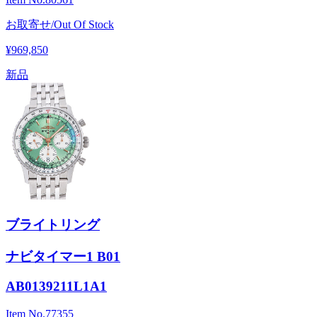
お取寄せ/Out Of Stock
¥969,850
新品
ブライトリング
ナビタイマー1 B01
AB0139211L1A1
Item No.
77355