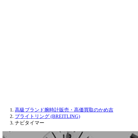
CORUM
CHRONOSWISS
BALL WATCH
Sinn
ROGER DUBUIS
Montblanc
FREDERIQUE CONSTANT
MAURICE LACROIX
ULYSSE NARDIN
JAQUET DROZ
GRAHAM
PARMIGIANI FLEURIER
OTHER BRANDS
JEWELRY
高級ブランド腕時計販売・高価買取のかめ吉
ブライトリング (BREITLING)
ナビタイマー