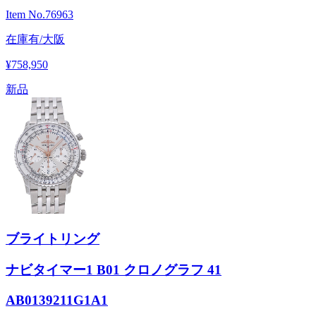
Item No.
76963
在庫有/大阪
¥758,950
新品
ブライトリング
ナビタイマー1 B01 クロノグラフ 41
AB0139211G1A1