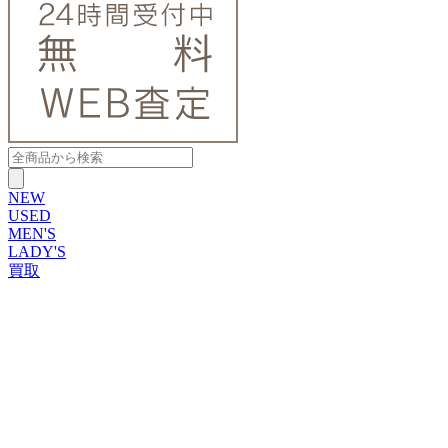
NEW
USED
MEN'S
LADY'S
買取
ROLEX
ブランドから探す
ブランドから探す
TUDOR
OMEGA
CARTIER
PATEK PHILIPPE
AUDEMARS PIGUET
A.LANGE&SOHNE
GLASHUTTE ORIGINAL