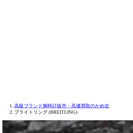
CORUM
CHRONOSWISS
BALL WATCH
Sinn
ROGER DUBUIS
Montblanc
FREDERIQUE CONSTANT
MAURICE LACROIX
ULYSSE NARDIN
JAQUET DROZ
GRAHAM
PARMIGIANI FLEURIER
OTHER BRANDS
JEWELRY
高級ブランド腕時計販売・高価買取のかめ吉
ブライトリング (BREITLING)