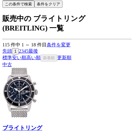
この条件で検索
条件をクリア
販売中の ブライトリング
(BREITLING) 一覧
115
件中
1
～
18
件目
条件を変更
先頭
2
3
4
5
最後
1
標準
安い順
高い順
更新順
新着順
中古
ブライトリング