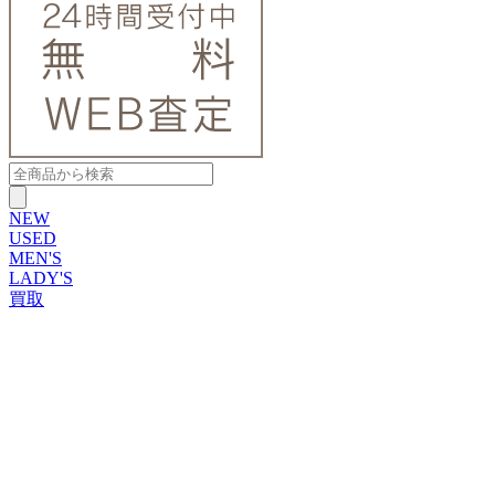
NEW
USED
MEN'S
LADY'S
買取
ROLEX
ブランドから探す
ブランドから探す
TUDOR
OMEGA
CARTIER
PATEK PHILIPPE
AUDEMARS PIGUET
A.LANGE&SOHNE
GLASHUTTE ORIGINAL