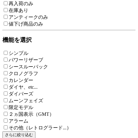
再入荷のみ
在庫あり
アンティークのみ
値下げ商品のみ
機能を選択
シンプル
パワーリザーブ
シースルーバック
クロノグラフ
カレンダー
ダイヤ、etc...
ダイバーズ
ムーンフェイズ
限定モデル
２ヵ国表示（GMT）
アラーム
その他（レトログラード...）
さらに絞り込む