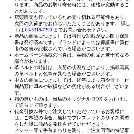
ります。商品のお取り寄せ時には、価格が変動するこ
とがあります。
店頭販売も行っているため売り切れる可能性もあり、
次回の入荷までお待ちいただくことがあります。 詳し
くは
03-5318-7399
までお問い合わせ下さい。
新品の商品につきましては特別な記載がない限り保証
書は発行済みです。ブランドによっては保証書に買付
者の名義が記載されている場合がございます。
ホームページ掲載の写真は、実物の商品と若干異なる
場合があります。
革ベルトの時計は、入荷の状況などにより、掲載写真
の革ベルトと色等が異なる場合がございます。
中古の商品につきましては、経年により箱や冊子・付
属品類に凹みや破損などの劣化がある場合がございま
す。
箱の無いものは、当店のオリジナル BOX をお付けし
て送らせて頂きます。
代金引換以外でご注文していただいているお客様に
は、ご希望の場合、無料でブレスレットのサイズ調整
をした後に商品を発送させていただきます。
メジャー等で手首まわりを測り、ご注文画面の特記事