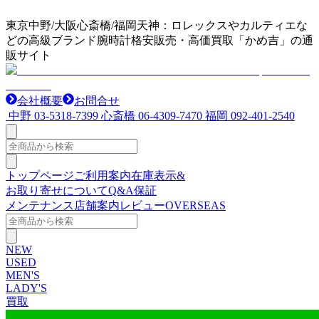
東京中野/大阪心斎橋/福岡天神：ロレックスやカルティエな
どの高級ブランド腕時計格安販売・高価買取「かめ吉」の通
販サイト
会社概要
お問合せ
中野
03-5318-7399
心斎橋
06-4309-7470
福岡
092-401-2540
トップページ
ご利用案内
在庫表示&
お取り寄せについて
Q&A
保証
メンテナンス
店舗案内
レビュー
OVERSEAS
NEW
USED
MEN'S
LADY'S
買取