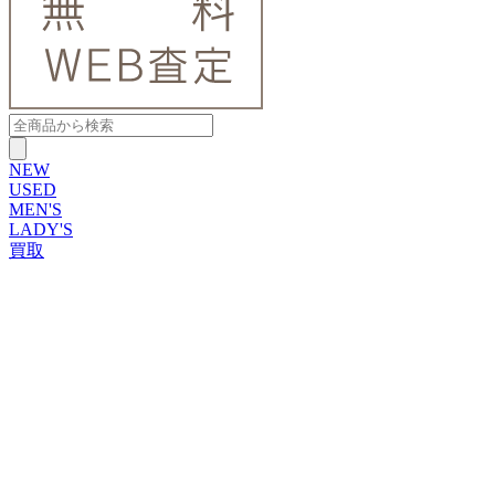
NEW
USED
MEN'S
LADY'S
買取
ROLEX
ブランドから探す
ブランドから探す
TUDOR
OMEGA
CARTIER
PATEK PHILIPPE
AUDEMARS PIGUET
A.LANGE&SOHNE
GLASHUTTE ORIGINAL
VACHERON CONSTANTIN
BREGUET
JAEGER-LECOULTRE