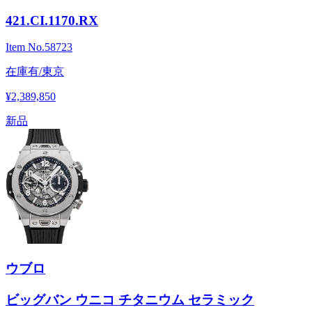
421.CI.1170.RX
Item No.
58723
在庫有/東京
¥2,389,850
新品
ウブロ
ビッグバン ウニコ チタニウム セラミック