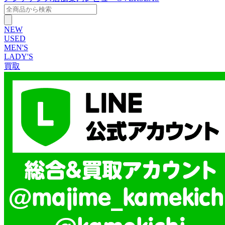
NEW
USED
MEN'S
LADY'S
買取