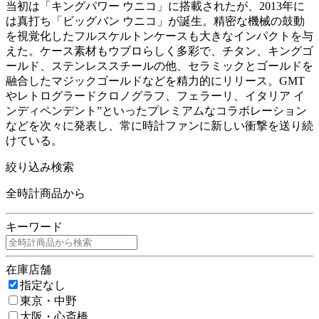
当初は「キングパワー ウニコ」に搭載されたが、2013年に
は真打ち「ビッグバン ウニコ」が誕生。精密な機械の鼓動
を視覚化したフルスケルトンケースも大きなインパクトを与
えた。ケース素材もウブロらしく多彩で、チタン、キングゴ
ールド、ステンレススチールの他、セラミックとゴールドを
融合したマジックゴールドなどを精力的にリリース。GMT
やレトログラードクロノグラフ、フェラーリ、イタリア イ
ンディペンデント”といったプレミアムなコラボレーション
などを次々に発表し、常に時計ファンに新しい衝撃を送り続
けている。
絞り込み検索
全時計商品から
キーワード
在庫店舗
指定なし
東京・中野
大阪・心斎橋