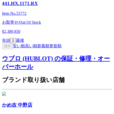
441.HX.1171.RX
Item No.
55772
お取寄せ/Out Of Stock
¥2,389,850
先頭
最後
1
安い順
高い順
新着順
更新順
標準
ウブロ (HUBLOT) の保証・修理・オー
バーホール
ブランド取り扱い店舗
かめ吉 中野店