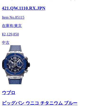
421.QW.1110.RX.JPN
Item No.
85115
在庫有/東京
¥2,129,850
中古
ウブロ
ビッグバン ウニコ チタニウム ブルー