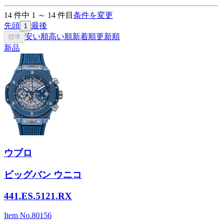
14
件中
1
～
14
件目
条件を変更
先頭
最後
1
安い順
高い順
新着順
更新順
標準
新品
ウブロ
ビッグバン ウニコ
441.ES.5121.RX
Item No.
80156