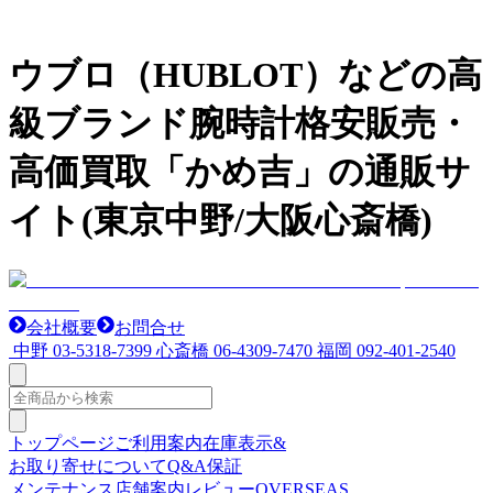
ウブロ（HUBLOT）などの高
級ブランド腕時計格安販売・
高価買取「かめ吉」の通販サ
イト(東京中野/大阪心斎橋)
会社概要
お問合せ
中野
03-5318-7399
心斎橋
06-4309-7470
福岡
092-401-2540
トップページ
ご利用案内
在庫表示&
お取り寄せについて
Q&A
保証
メンテナンス
店舗案内
レビュー
OVERSEAS