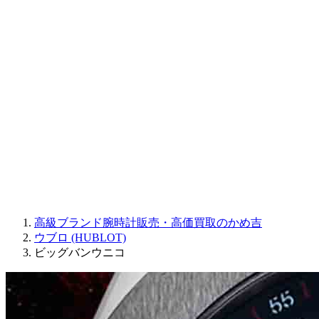
Sinn
ROGER DUBUIS
Montblanc
FREDERIQUE CONSTANT
MAURICE LACROIX
ULYSSE NARDIN
JAQUET DROZ
GRAHAM
PARMIGIANI FLEURIER
OTHER BRANDS
JEWELRY
高級ブランド腕時計販売・高価買取のかめ吉
ウブロ (HUBLOT)
ビッグバンウニコ