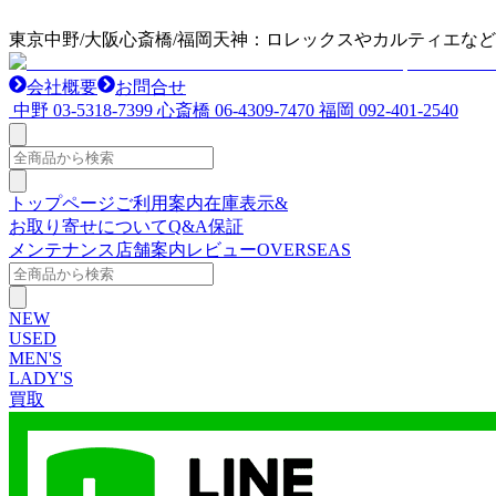
東京中野/大阪心斎橋/福岡天神：ロレックスやカルティエな
会社概要
お問合せ
中野
03-5318-7399
心斎橋
06-4309-7470
福岡
092-401-2540
トップページ
ご利用案内
在庫表示&
お取り寄せについて
Q&A
保証
メンテナンス
店舗案内
レビュー
OVERSEAS
NEW
USED
MEN'S
LADY'S
買取