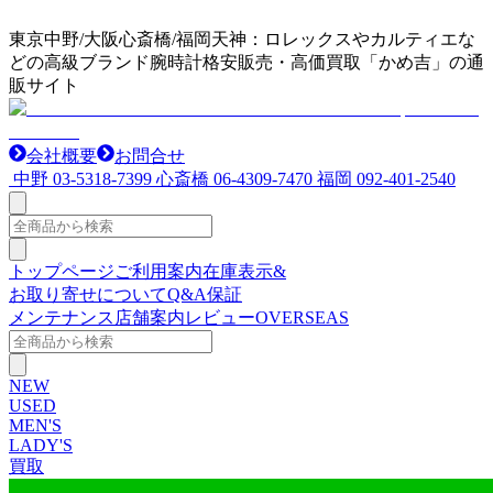
東京中野/大阪心斎橋/福岡天神：ロレックスやカルティエな
どの高級ブランド腕時計格安販売・高価買取「かめ吉」の通
販サイト
会社概要
お問合せ
中野
03-5318-7399
心斎橋
06-4309-7470
福岡
092-401-2540
トップページ
ご利用案内
在庫表示&
お取り寄せについて
Q&A
保証
メンテナンス
店舗案内
レビュー
OVERSEAS
NEW
USED
MEN'S
LADY'S
買取