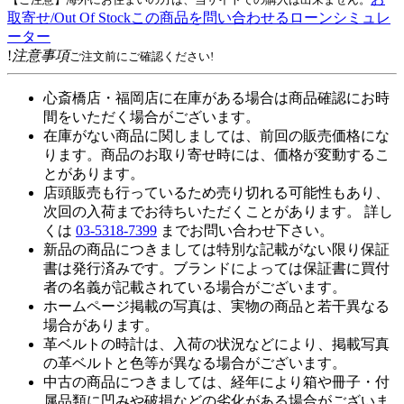
取寄せ/Out Of Stock
この商品を問い合わせる
ローンシミュレ
ーター
!
注意事項
ご注文前にご確認ください!
心斎橋店・福岡店に在庫がある場合は商品確認にお時
間をいただく場合がございます。
在庫がない商品に関しましては、前回の販売価格にな
ります。商品のお取り寄せ時には、価格が変動するこ
とがあります。
店頭販売も行っているため売り切れる可能性もあり、
次回の入荷までお待ちいただくことがあります。 詳し
くは
03-5318-7399
までお問い合わせ下さい。
新品の商品につきましては特別な記載がない限り保証
書は発行済みです。ブランドによっては保証書に買付
者の名義が記載されている場合がございます。
ホームページ掲載の写真は、実物の商品と若干異なる
場合があります。
革ベルトの時計は、入荷の状況などにより、掲載写真
の革ベルトと色等が異なる場合がございます。
中古の商品につきましては、経年により箱や冊子・付
属品類に凹みや破損などの劣化がある場合がございま