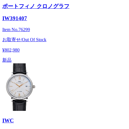
ポートフィノ クロノグラフ
IW391407
Item No.
76299
お取寄せ/Out Of Stock
¥802,980
新品
IWC