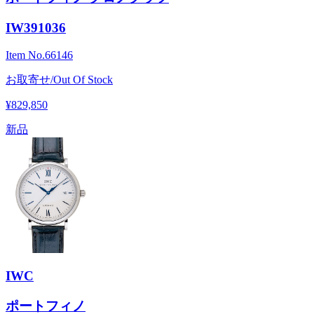
IW391036
Item No.
66146
お取寄せ/Out Of Stock
¥829,850
新品
IWC
ポートフィノ