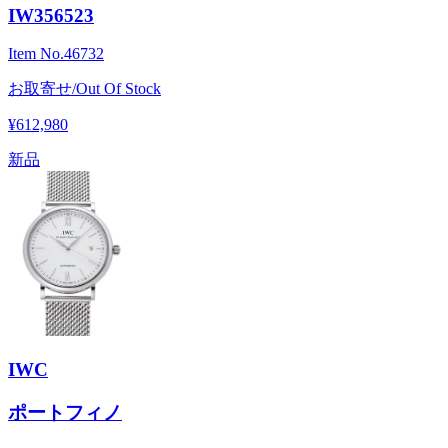
IW356523
Item No.
46732
お取寄せ/Out Of Stock
¥612,980
新品
IWC
ポートフィノ