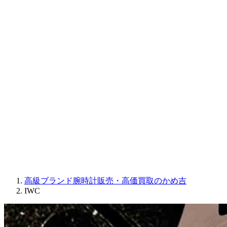
CORUM
CHRONOSWISS
BALL WATCH
Sinn
ROGER DUBUIS
Montblanc
FREDERIQUE CONSTANT
MAURICE LACROIX
ULYSSE NARDIN
JAQUET DROZ
GRAHAM
PARMIGIANI FLEURIER
OTHER BRANDS
JEWELRY
高級ブランド腕時計販売・高価買取のかめ吉
IWC