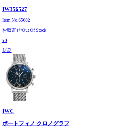
IW356527
Item No.
65002
お取寄せ/Out Of Stock
¥0
新品
IWC
ポートフィノ クロノグラフ