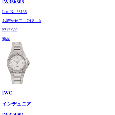
IW356505
Item No.
36136
お取寄せ/Out Of Stock
¥712,980
新品
IWC
インヂュニア
IW324901