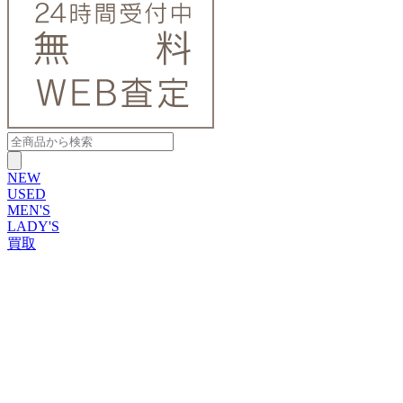
NEW
USED
MEN'S
LADY'S
買取
ROLEX
ブランドから探す
ブランドから探す
TUDOR
OMEGA
CARTIER
PATEK PHILIPPE
AUDEMARS PIGUET
A.LANGE&SOHNE
GLASHUTTE ORIGINAL