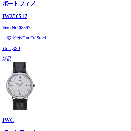
ポートフィノ
IW356517
Item No.
68897
お取寄せ/Out Of Stock
¥612,980
新品
IWC