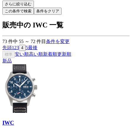
さらに絞り込む
この条件で検索
条件をクリア
販売中の IWC 一覧
73
件中
55
～
72
件目
条件を変更
先頭
1
2
3
5
最後
4
安い順
高い順
新着順
更新順
標準
新品
IWC