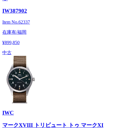
IW387902
Item No.
62337
在庫有/福岡
¥899,850
中古
IWC
マークXVIII トリビュート トゥ マークXI