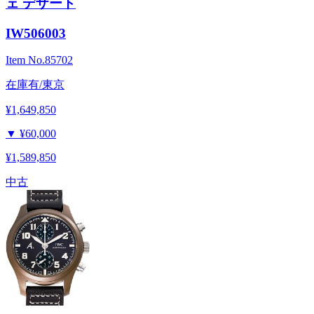
ェ デザート
IW506003
Item No.
85702
在庫有/東京
¥1,649,850
▼
¥60,000
¥1,589,850
中古