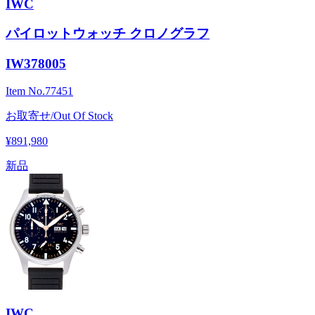
IWC
パイロットウォッチ クロノグラフ
IW378005
Item No.
77451
お取寄せ/Out Of Stock
¥891,980
新品
IWC