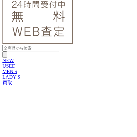
NEW
USED
MEN'S
LADY'S
買取
ROLEX
ブランドから探す
ブランドから探す
TUDOR
OMEGA
CARTIER
PATEK PHILIPPE
AUDEMARS PIGUET
A.LANGE&SOHNE
GLASHUTTE ORIGINAL