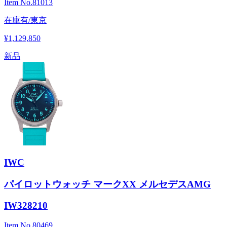
Item No.
81013
在庫有/東京
¥1,129,850
新品
IWC
パイロットウォッチ マークXX メルセデスAMG
IW328210
Item No.
80469