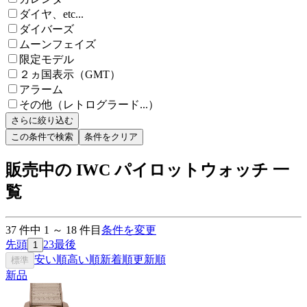
ダイヤ、etc...
ダイバーズ
ムーンフェイズ
限定モデル
２ヵ国表示（GMT）
アラーム
その他（レトログラード...）
さらに絞り込む
この条件で検索
条件をクリア
販売中の IWC パイロットウォッチ 一
覧
37
件中
1
～
18
件目
条件を変更
先頭
2
3
最後
1
安い順
高い順
新着順
更新順
標準
新品