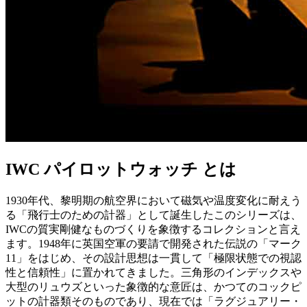
IWC パイロットウォッチ とは
1930年代、黎明期の航空界において磁気や温度変化に耐えう
る「飛行士のための計器」として誕生したこのシリーズは、
IWCの質実剛健なものづくりを象徴するコレクションと言え
ます。1948年に英国空軍の要請で開発された伝説の「マーク
11」をはじめ、その設計思想は一貫して「極限状態での視認
性と信頼性」に置かれてきました。三角形のインデックスや
大型のリュウズといった象徴的な意匠は、かつてのコックピ
ットの計器類そのものであり、現在では「ラグジュアリー・