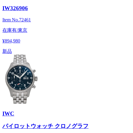
IW326906
Item No.
72461
在庫有/東京
¥894,980
新品
IWC
パイロットウォッチ クロノグラフ