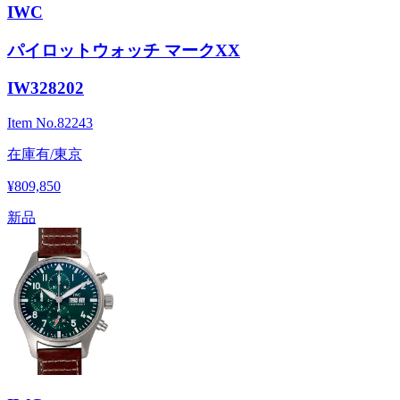
IWC
パイロットウォッチ マークXX
IW328202
Item No.
82243
在庫有/東京
¥809,850
新品