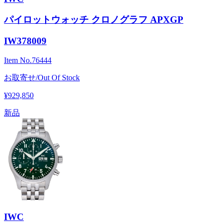
パイロットウォッチ クロノグラフ APXGP
IW378009
Item No.
76444
お取寄せ/Out Of Stock
¥929,850
新品
IWC