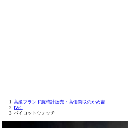
CORUM
CHRONOSWISS
BALL WATCH
Sinn
ROGER DUBUIS
Montblanc
FREDERIQUE CONSTANT
MAURICE LACROIX
ULYSSE NARDIN
JAQUET DROZ
GRAHAM
PARMIGIANI FLEURIER
OTHER BRANDS
JEWELRY
高級ブランド腕時計販売・高価買取のかめ吉
IWC
パイロットウォッチ