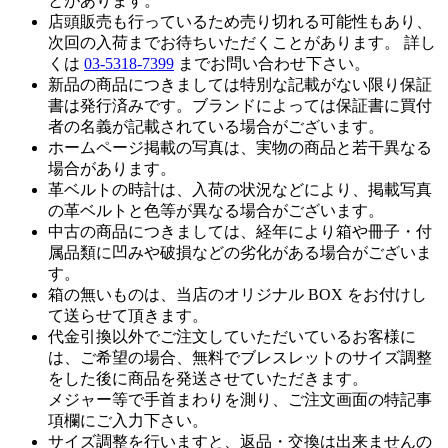
とがあります。
店頭販売も行っているため売り切れる可能性もあり、
次回の入荷までお待ちいただくことがあります。 詳し
くは
03-5318-7399
までお問い合わせ下さい。
新品の商品につきましては特別な記載がない限り保証
書は発行済みです。ブランドによっては保証書に買付
者の名義が記載されている場合がございます。
ホームページ掲載の写真は、実物の商品と若干異なる
場合があります。
革ベルトの時計は、入荷の状況などにより、掲載写真
の革ベルトと色等が異なる場合がございます。
中古の商品につきましては、経年により箱や冊子・付
属品類に凹みや破損などの劣化がある場合がございま
す。
箱の無いものは、当店のオリジナル BOX をお付けし
て送らせて頂きます。
代金引換以外でご注文していただいているお客様に
は、ご希望の場合、無料でブレスレットのサイズ調整
をした後に商品を発送させていただきます。
メジャー等で手首まわりを測り、ご注文画面の特記事
項欄にご入力下さい。
サイズ調整を行いますと、返品・交換は出来ませんの