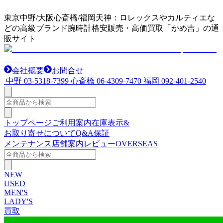
東京中野/大阪心斎橋/福岡天神：ロレックスやカルティエな
どの高級ブランド腕時計格安販売・高価買取「かめ吉」の通
販サイト
会社概要
お問合せ
中野
03-5318-7399
心斎橋
06-4309-7470
福岡
092-401-2540
トップページ
ご利用案内
在庫表示&
お取り寄せについて
Q&A
保証
メンテナンス
店舗案内
レビュー
OVERSEAS
NEW
USED
MEN'S
LADY'S
買取