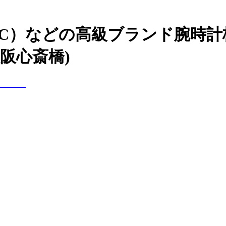
WC）などの高級ブランド腕時計
阪心斎橋)