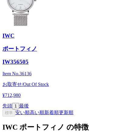
IWC
ポートフィノ
IW356505
Item No.
36136
お取寄せ/Out Of Stock
¥712,980
先頭
最後
1
安い順
高い順
新着順
更新順
標準
IWC ポートフィノ の特徴