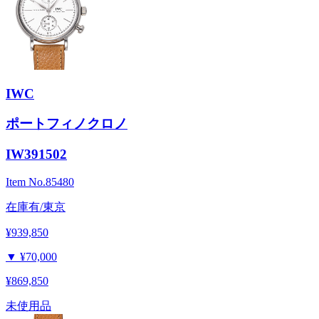
IWC
ポートフィノクロノ
IW391502
Item No.
85480
在庫有/東京
¥939,850
▼
¥70,000
¥869,850
未使用品