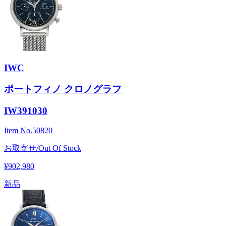
IWC
ポートフィノ クロノグラフ
IW391030
Item No.
50820
お取寄せ/Out Of Stock
¥902,980
新品