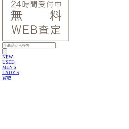
NEW
USED
MEN'S
LADY'S
買取
ROLEX
ブランドから探す
ブランドから探す
TUDOR
OMEGA
CARTIER
PATEK PHILIPPE
AUDEMARS PIGUET
A.LANGE&SOHNE
GLASHUTTE ORIGINAL