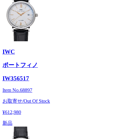
IWC
ポートフィノ
IW356517
Item No.
68897
お取寄せ/Out Of Stock
¥612,980
新品