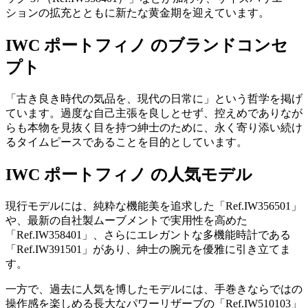
ションの拡充とともに新たな黄金期を迎えています。
IWC ポートフィノ のブランドコンセ
プト
「古き良き時代の気品を、現代の日常に」という哲学を掲げ
ています。過度な自己主張を良しとせず、控えめでありなが
らも本物を見抜く目を持つ紳士のために、永く寄り添い続け
るタイムピースであることを目的としています。
IWC ポートフィノ の人気モデル
現行モデルには、純粋な機能美を追求した「Ref.IW356501」
や、最新の自社製ムーブメントで実用性を高めた
「Ref.IW358401」、さらにエレガントな多機能時計である
「Ref.IW391501」があり、紳士の腕元を優雅に引き立てま
す。
一方で、過去に人気を博したモデルには、手巻きならではの
操作感を楽しめる長大なパワーリザーブの「Ref.IW510103」