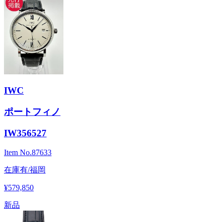
IWC
ポートフィノ
IW356527
Item No.
87633
在庫有/福岡
¥579,850
新品