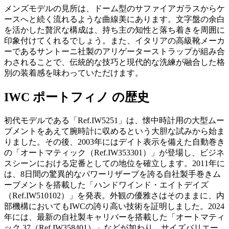
メンズモデルの見所は、ドーム型のサファイアガラスからケ
ースへと続く流れるような曲線美にあります。文字盤の余白
を活かした贅沢な構成は、持ち主の知性と落ち着きを周囲に
印象付けてくれるでしょう。また、イタリアの高級靴メーカ
ーであるサントーニ社製のアリゲーターストラップが組み合
わされることで、伝統的な技巧と現代的な洗練が融合した格
別の装着感を味わっていただけます。
IWC ポートフィノ の歴史
初代モデルである「Ref.IW5251」は、懐中時計用の大型ムー
ブメントをあえて腕時計に収めるという大胆な試みから始ま
りました。その後、2003年にはデイト表示を備えた自動巻き
の「オートマティック（Ref.IW353301）」が登場し、ビジネ
スシーンにおける定番としての地位を確立します。2011年に
は、8日間の驚異的なパワーリザーブを誇る自社製手巻きム
ーブメントを搭載した「ハンドワインド・エイトデイズ
（Ref.IW510102）」を発表。外観の優雅さはそのままに、内
部機構においてもIWCの誇り高い技術を証明しました。2024
年には、最新の自社製キャリバーを搭載した「オートマティ
ック 37（Ref.IW358401）」などが加わり、サイズバリエー