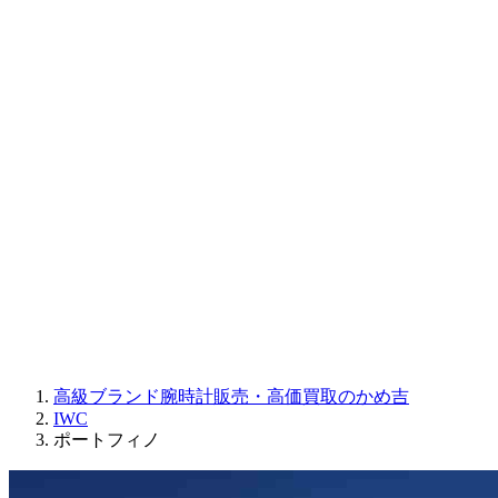
CORUM
CHRONOSWISS
BALL WATCH
Sinn
ROGER DUBUIS
Montblanc
FREDERIQUE CONSTANT
MAURICE LACROIX
ULYSSE NARDIN
JAQUET DROZ
GRAHAM
PARMIGIANI FLEURIER
OTHER BRANDS
JEWELRY
高級ブランド腕時計販売・高価買取のかめ吉
IWC
ポートフィノ