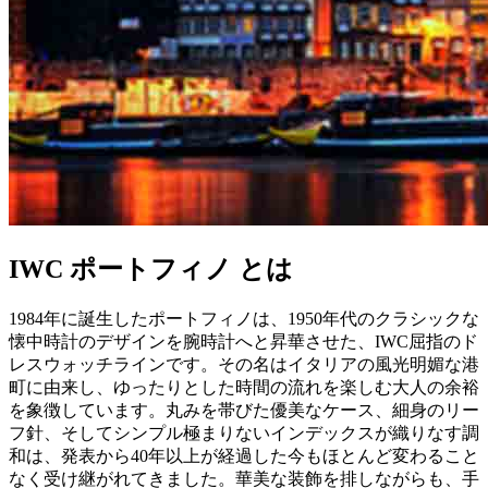
IWC ポートフィノ とは
1984年に誕生したポートフィノは、1950年代のクラシックな
懐中時計のデザインを腕時計へと昇華させた、IWC屈指のド
レスウォッチラインです。その名はイタリアの風光明媚な港
町に由来し、ゆったりとした時間の流れを楽しむ大人の余裕
を象徴しています。丸みを帯びた優美なケース、細身のリー
フ針、そしてシンプル極まりないインデックスが織りなす調
和は、発表から40年以上が経過した今もほとんど変わること
なく受け継がれてきました。華美な装飾を排しながらも、手