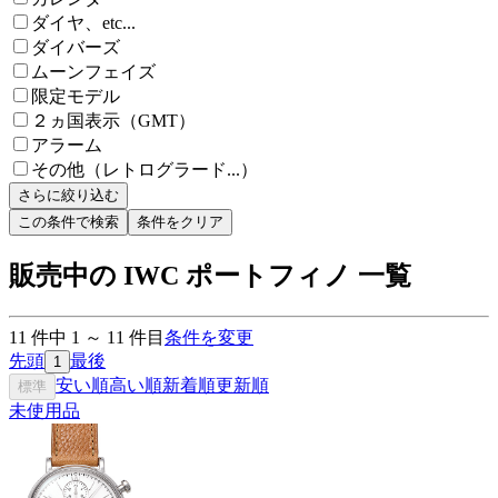
ダイヤ、etc...
ダイバーズ
ムーンフェイズ
限定モデル
２ヵ国表示（GMT）
アラーム
その他（レトログラード...）
さらに絞り込む
この条件で検索
条件をクリア
販売中の IWC ポートフィノ 一覧
11
件中
1
～
11
件目
条件を変更
先頭
最後
1
安い順
高い順
新着順
更新順
標準
未使用品