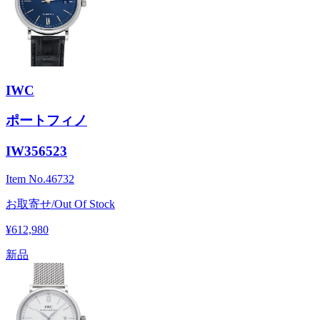
IWC
ポートフィノ
IW356523
Item No.
46732
お取寄せ/Out Of Stock
¥612,980
新品