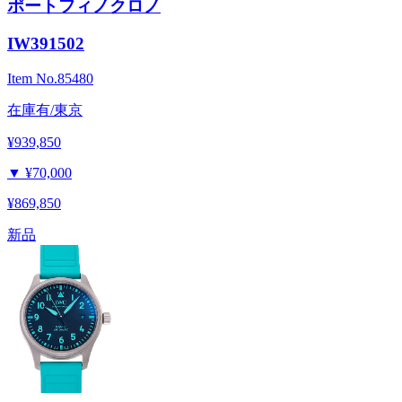
ポートフィノクロノ
IW391502
Item No.
85480
在庫有/東京
¥939,850
▼
¥70,000
¥869,850
新品