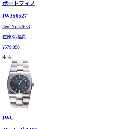
ポートフィノ
IW356527
Item No.
87633
在庫有/福岡
¥579,850
中古
IWC