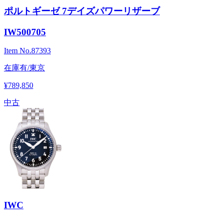
ポルトギーゼ 7デイズパワーリザーブ
IW500705
Item No.
87393
在庫有/東京
¥789,850
中古
IWC