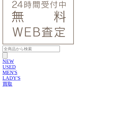
NEW
USED
MEN'S
LADY'S
買取
ROLEX
ブランドから探す
ブランドから探す
TUDOR
OMEGA
CARTIER
PATEK PHILIPPE
AUDEMARS PIGUET
A.LANGE&SOHNE
GLASHUTTE ORIGINAL