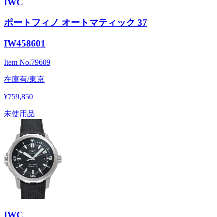
IWC
ポートフィノ オートマティック 37
IW458601
Item No.
79609
在庫有/東京
¥759,850
未使用品
IWC