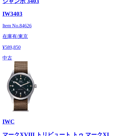
ジャンボ 3403
IW3403
Item No.
84626
在庫有/東京
¥589,850
中古
IWC
マークXVIII トリビュート トゥ マークXI