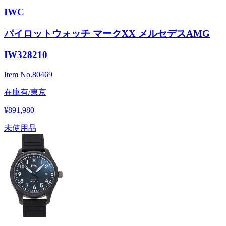
IWC
パイロットウォッチ マークXX メルセデスAMG
IW328210
Item No.
80469
在庫有/東京
¥891,980
未使用品