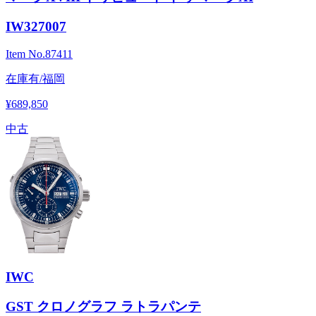
IW327007
Item No.
87411
在庫有/福岡
¥689,850
中古
IWC
GST クロノグラフ ラトラパンテ