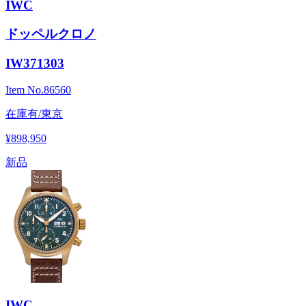
IWC
ドッペルクロノ
IW371303
Item No.
86560
在庫有/東京
¥898,950
新品
IWC