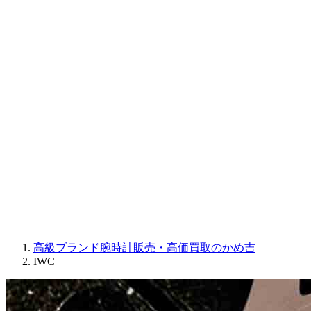
CORUM
CHRONOSWISS
BALL WATCH
Sinn
ROGER DUBUIS
Montblanc
FREDERIQUE CONSTANT
MAURICE LACROIX
ULYSSE NARDIN
JAQUET DROZ
GRAHAM
PARMIGIANI FLEURIER
OTHER BRANDS
JEWELRY
高級ブランド腕時計販売・高価買取のかめ吉
IWC