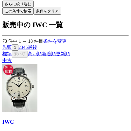
さらに絞り込む
この条件で検索
条件をクリア
販売中の IWC 一覧
73
件中
1
～
18
件目
条件を変更
先頭
2
3
4
5
最後
1
標準
高い順
新着順
更新順
安い順
中古
IWC