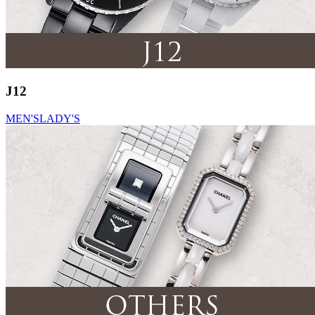
J12
MEN'S
LADY'S