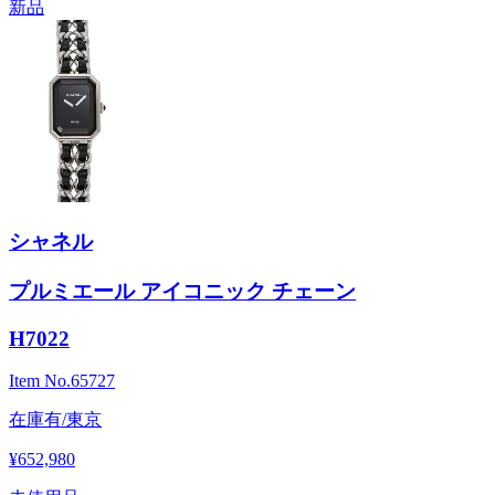
新品
シャネル
プルミエール アイコニック チェーン
H7022
Item No.
65727
在庫有/東京
¥652,980