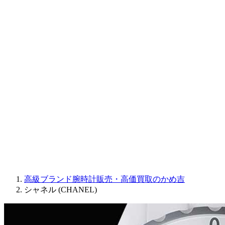
CORUM
CHRONOSWISS
BALL WATCH
Sinn
ROGER DUBUIS
Montblanc
FREDERIQUE CONSTANT
MAURICE LACROIX
ULYSSE NARDIN
JAQUET DROZ
GRAHAM
PARMIGIANI FLEURIER
OTHER BRANDS
JEWELRY
高級ブランド腕時計販売・高価買取のかめ吉
シャネル (CHANEL)