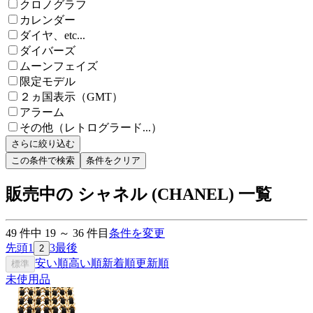
クロノグラフ
カレンダー
ダイヤ、etc...
ダイバーズ
ムーンフェイズ
限定モデル
２ヵ国表示（GMT）
アラーム
その他（レトログラード...）
さらに絞り込む
この条件で検索
条件をクリア
販売中の シャネル (CHANEL) 一覧
49
件中
19
～
36
件目
条件を変更
先頭
1
3
最後
2
安い順
高い順
新着順
更新順
標準
未使用品