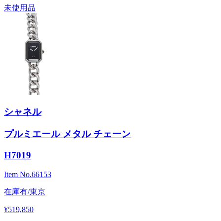
未使用品
シャネル
プルミエール メタル チェーン
H7019
Item No.
66153
在庫有/東京
¥519,850