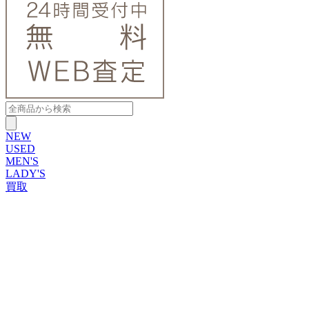
NEW
USED
MEN'S
LADY'S
買取
ROLEX
ブランドから探す
ブランドから探す
TUDOR
OMEGA
CARTIER
PATEK PHILIPPE
AUDEMARS PIGUET
A.LANGE&SOHNE
GLASHUTTE ORIGINAL