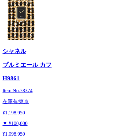
シャネル
プルミエール カフ
H9861
Item No.
78374
在庫有/東京
¥1,198,950
▼
¥100,000
¥1,098,950