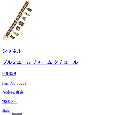
シャネル
プルミエール チャーム クチュール
H9859
Item No.
86221
在庫有/東京
¥969,850
新品