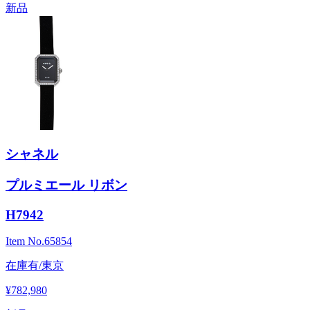
新品
シャネル
プルミエール リボン
H7942
Item No.
65854
在庫有/東京
¥782,980