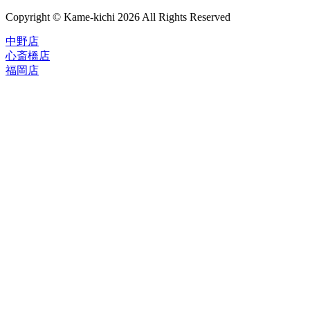
Copyright © Kame-kichi 2026 All Rights Reserved
中野店
心斎橋店
福岡店
トップページ
ブランド一覧
ROLEX
ご利用案内
TUDOR
中古品のススメ
OMEGA
在庫表示&お取り寄せについて
CARTIER
Q&A
PATEK PHILIPPE
保証・メンテナンス
AUDEMARS PIGUET
A.LANGE&SOHNE
店舗案内
GLASHUTTE ORIGINAL
中野本店
VACHERON CONSTANTIN
心斎橋店
BREGUET
福岡店
JAEGER-LECOULTRE
レビュー
SEIKO
TAG Heuer
FOR OVERSEAS
IWC
会社概要