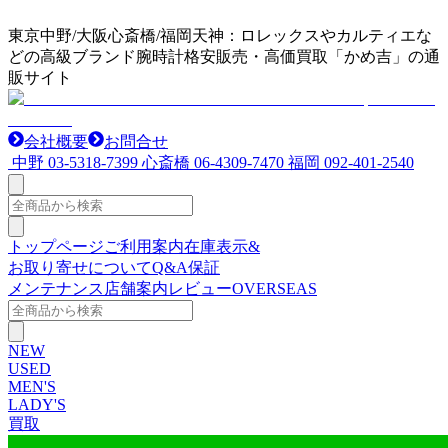
東京中野/大阪心斎橋/福岡天神：ロレックスやカルティエな
どの高級ブランド腕時計格安販売・高価買取「かめ吉」の通
販サイト
会社概要
お問合せ
中野
03-5318-7399
心斎橋
06-4309-7470
福岡
092-401-2540
トップページ
ご利用案内
在庫表示&
お取り寄せについて
Q&A
保証
メンテナンス
店舗案内
レビュー
OVERSEAS
NEW
USED
MEN'S
LADY'S
買取