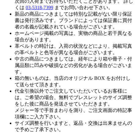
次回の入荷までお待ちいただくことがあります。 詳し
くは
03-5318-7399
までお問い合わせ下さい。
新品の商品につきましては特別な記載がない限り保証
書は発行済みです。ブランドによっては保証書に買付
者の名義が記載されている場合がございます。
ホームページ掲載の写真は、実物の商品と若干異なる
場合があります。
革ベルトの時計は、入荷の状況などにより、掲載写真
の革ベルトと色等が異なる場合がございます。
中古の商品につきましては、経年により箱や冊子・付
属品類に凹みや破損などの劣化がある場合がございま
す。
箱の無いものは、当店のオリジナル BOX をお付けし
て送らせて頂きます。
代金引換以外でご注文していただいているお客様に
は、ご希望の場合、無料でブレスレットのサイズ調整
をした後に商品を発送させていただきます。
メジャー等で手首まわりを測り、ご注文画面の特記事
項欄にご入力下さい。
サイズ調整を行いますと、返品・交換は出来ませんの
で予めご了承下さい。