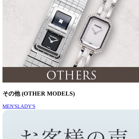
その他 (OTHER MODELS)
MEN'S
LADY'S