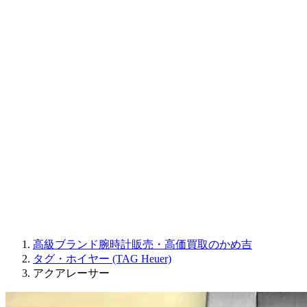
CORUM
CHRONOSWISS
BALL WATCH
Sinn
ROGER DUBUIS
Montblanc
FREDERIQUE CONSTANT
MAURICE LACROIX
ULYSSE NARDIN
JAQUET DROZ
GRAHAM
PARMIGIANI FLEURIER
OTHER BRANDS
JEWELRY
高級ブランド腕時計販売・高価買取のかめ吉
タグ・ホイヤー (TAG Heuer)
アクアレーサー