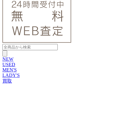
NEW
USED
MEN'S
LADY'S
買取
ROLEX
ブランドから探す
ブランドから探す
TUDOR
OMEGA
CARTIER
PATEK PHILIPPE
AUDEMARS PIGUET
A.LANGE&SOHNE
GLASHUTTE ORIGINAL