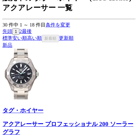
アクアレーサー 一覧
30
件中
1
～
18
件目
条件を変更
先頭
2
最後
1
標準
安い順
高い順
更新順
新着順
新品
タグ・ホイヤー
アクアレーサー プロフェッショナル 200 ソーラー
グラフ