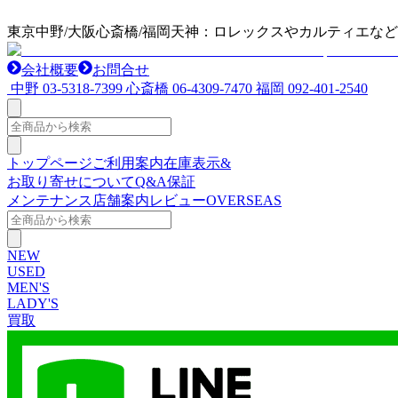
東京中野/大阪心斎橋/福岡天神：ロレックスやカルティエな
会社概要
お問合せ
中野
03-5318-7399
心斎橋
06-4309-7470
福岡
092-401-2540
トップページ
ご利用案内
在庫表示&
お取り寄せについて
Q&A
保証
メンテナンス
店舗案内
レビュー
OVERSEAS
NEW
USED
MEN'S
LADY'S
買取