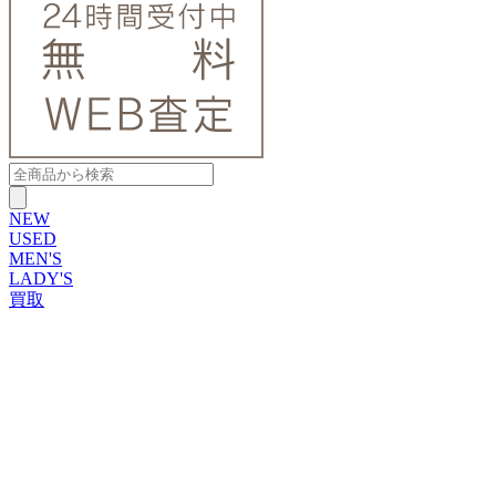
NEW
USED
MEN'S
LADY'S
買取
ROLEX
ブランドから探す
ブランドから探す
TUDOR
OMEGA
CARTIER
PATEK PHILIPPE
AUDEMARS PIGUET
A.LANGE&SOHNE
GLASHUTTE ORIGINAL