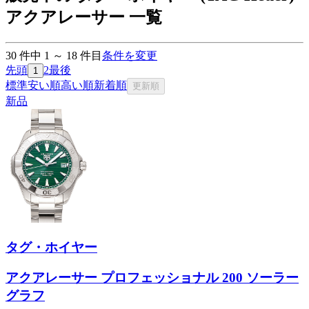
アクアレーサー 一覧
30
件中
1
～
18
件目
条件を変更
先頭
2
最後
1
標準
安い順
高い順
新着順
更新順
新品
タグ・ホイヤー
アクアレーサー プロフェッショナル 200 ソーラー
グラフ