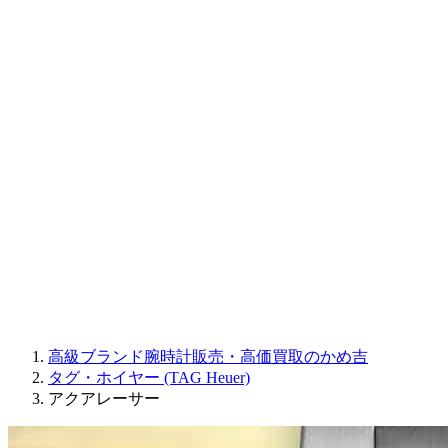
CORUM
CHRONOSWISS
BALL WATCH
Sinn
ROGER DUBUIS
Montblanc
FREDERIQUE CONSTANT
MAURICE LACROIX
ULYSSE NARDIN
JAQUET DROZ
GRAHAM
PARMIGIANI FLEURIER
OTHER BRANDS
JEWELRY
高級ブランド腕時計販売・高価買取のかめ吉
タグ・ホイヤー (TAG Heuer)
アクアレーサー