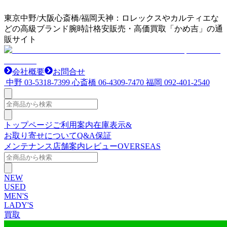
東京中野/大阪心斎橋/福岡天神：ロレックスやカルティエな
どの高級ブランド腕時計格安販売・高価買取「かめ吉」の通
販サイト
会社概要
お問合せ
中野
03-5318-7399
心斎橋
06-4309-7470
福岡
092-401-2540
トップページ
ご利用案内
在庫表示&
お取り寄せについて
Q&A
保証
メンテナンス
店舗案内
レビュー
OVERSEAS
NEW
USED
MEN'S
LADY'S
買取