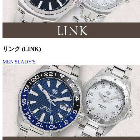
リンク (LINK)
MEN'S
LADY'S