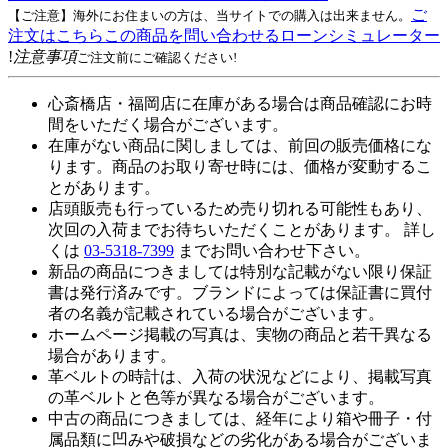
ご
【ご注意】海外にお住まいの方は、当サイトでの購入は出来ません。
注文はこちら
この商品を問い合わせる
ローンシミュレーター
!
注意事項
ご注文前にご確認ください!
心斎橋店・福岡店に在庫がある場合は商品確認にお時
間をいただく場合がございます。
在庫がない商品に関しましては、前回の販売価格にな
ります。商品のお取り寄せ時には、価格が変動するこ
とがあります。
店頭販売も行っているため売り切れる可能性もあり、
次回の入荷までお待ちいただくことがあります。 詳し
くは
03-5318-7399
までお問い合わせ下さい。
新品の商品につきましては特別な記載がない限り保証
書は発行済みです。ブランドによっては保証書に買付
者の名義が記載されている場合がございます。
ホームページ掲載の写真は、実物の商品と若干異なる
場合があります。
革ベルトの時計は、入荷の状況などにより、掲載写真
の革ベルトと色等が異なる場合がございます。
中古の商品につきましては、経年により箱や冊子・付
属品類に凹みや破損などの劣化がある場合がございま