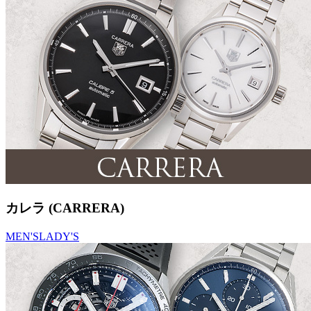
カレラ (CARRERA)
MEN'S
LADY'S