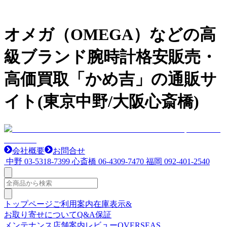
オメガ（OMEGA）などの高
級ブランド腕時計格安販売・
高価買取「かめ吉」の通販サ
イト(東京中野/大阪心斎橋)
会社概要
お問合せ
中野
03-5318-7399
心斎橋
06-4309-7470
福岡
092-401-2540
トップページ
ご利用案内
在庫表示&
お取り寄せについて
Q&A
保証
メンテナンス
店舗案内
レビュー
OVERSEAS