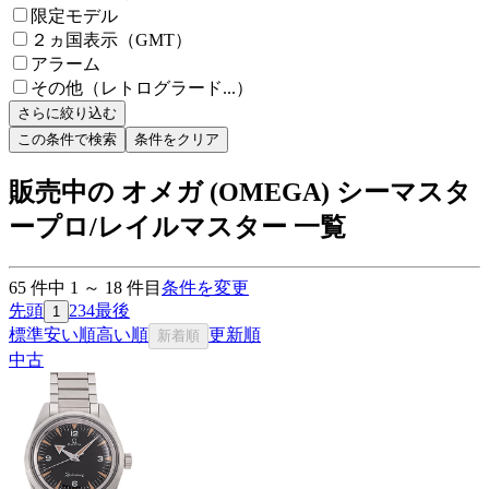
限定モデル
２ヵ国表示（GMT）
アラーム
その他（レトログラード...）
さらに絞り込む
この条件で検索
条件をクリア
販売中の オメガ (OMEGA) シーマスタ
ープロ/レイルマスター 一覧
65
件中
1
～
18
件目
条件を変更
先頭
2
3
4
最後
1
標準
安い順
高い順
更新順
新着順
中古