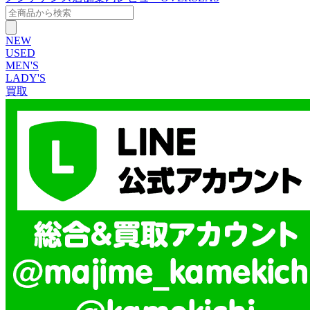
NEW
USED
MEN'S
LADY'S
買取