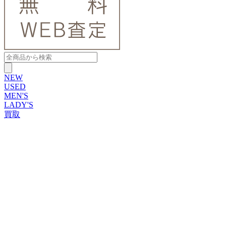
NEW
USED
MEN'S
LADY'S
買取
ROLEX
ブランドから探す
ブランドから探す
TUDOR
OMEGA
CARTIER
PATEK PHILIPPE
AUDEMARS PIGUET
A.LANGE&SOHNE
GLASHUTTE ORIGINAL
VACHERON CONSTANTIN
BREGUET
JAEGER-LECOULTRE