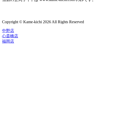
Copyright © Kame-kichi 2026 All Rights Reserved
中野店
心斎橋店
福岡店
トップページ
ブランド一覧
ROLEX
ご利用案内
TUDOR
中古品のススメ
OMEGA
在庫表示&お取り寄せについて
CARTIER
Q&A
PATEK PHILIPPE
保証・メンテナンス
AUDEMARS PIGUET
A.LANGE&SOHNE
店舗案内
GLASHUTTE ORIGINAL
中野本店
VACHERON CONSTANTIN
心斎橋店
BREGUET
福岡店
JAEGER-LECOULTRE