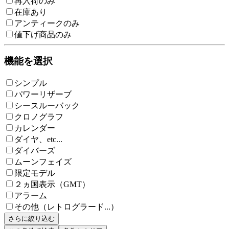
再入荷のみ
在庫あり
アンティークのみ
値下げ商品のみ
機能を選択
シンプル
パワーリザーブ
シースルーバック
クロノグラフ
カレンダー
ダイヤ、etc...
ダイバーズ
ムーンフェイズ
限定モデル
２ヵ国表示（GMT）
アラーム
その他（レトログラード...）
さらに絞り込む