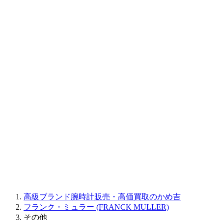
BAUME&MERCIER
RALPH LAUREN
CORUM
CHRONOSWISS
BALL WATCH
Sinn
ROGER DUBUIS
Montblanc
FREDERIQUE CONSTANT
MAURICE LACROIX
ULYSSE NARDIN
JAQUET DROZ
GRAHAM
PARMIGIANI FLEURIER
OTHER BRANDS
JEWELRY
高級ブランド腕時計販売・高価買取のかめ吉
フランク・ミュラー (FRANCK MULLER)
その他