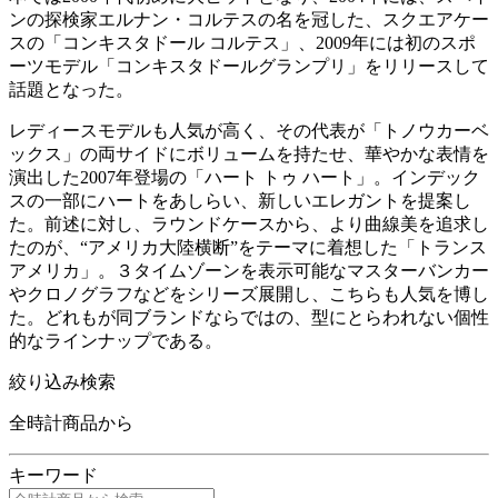
ンの探検家エルナン・コルテスの名を冠した、スクエアケー
スの「コンキスタドール コルテス」、2009年には初のスポ
ーツモデル「コンキスタドールグランプリ」をリリースして
話題となった。
レディースモデルも人気が高く、その代表が「トノウカーベ
ックス」の両サイドにボリュームを持たせ、華やかな表情を
演出した2007年登場の「ハート トゥ ハート」。インデック
スの一部にハートをあしらい、新しいエレガントを提案し
た。前述に対し、ラウンドケースから、より曲線美を追求し
たのが、“アメリカ大陸横断”をテーマに着想した「トランス
アメリカ」。３タイムゾーンを表示可能なマスターバンカー
やクロノグラフなどをシリーズ展開し、こちらも人気を博し
た。どれもが同ブランドならではの、型にとらわれない個性
的なラインナップである。
絞り込み検索
全時計商品から
キーワード