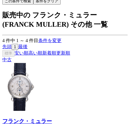
この条件で検索
条件をクリア
販売中の フランク・ミュラー
(FRANCK MULLER) その他 一覧
4
件中
1
～
4
件目
条件を変更
先頭
最後
1
安い順
高い順
新着順
更新順
標準
中古
フランク・ミュラー