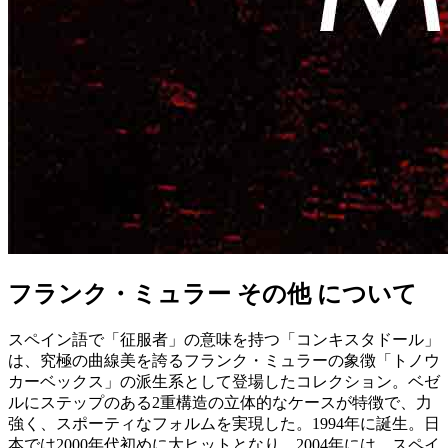
フランク・ミュラー その他 について
スペイン語で「征服者」の意味を持つ「コンキスタドール」
は、究極の曲線美を誇るフランク・ミュラーの象徴「トノウ
カーベックス」の派生系として登場したコレクション。ベゼ
ルにステップのある2重構造の立体的なケースが特徴で、力
強く、スポーティなフォルムを実現した。1994年に誕生。日
本では2000年代初めに大ヒットとなり、2004年には、スペイ