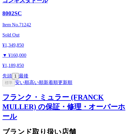
コンキスタドール
8002SC
Item No.
71242
Sold Out
¥1,349,850
▼
¥160,000
¥1,189,850
先頭
最後
1
安い順
高い順
新着順
更新順
標準
フランク・ミュラー (FRANCK
MULLER) の保証・修理・オーバーホ
ール
ブランド取り扱い店舗