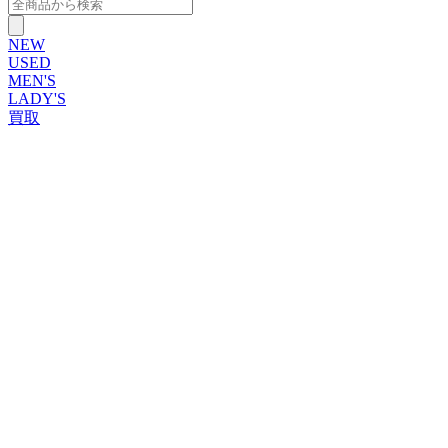
NEW
USED
MEN'S
LADY'S
買取
ROLEX
ブランドから探す
ブランドから探す
TUDOR
OMEGA
CARTIER
PATEK PHILIPPE
AUDEMARS PIGUET
A.LANGE&SOHNE
GLASHUTTE ORIGINAL
VACHERON CONSTANTIN
BREGUET
JAEGER-LECOULTRE
SEIKO
TAG Heuer
IWC
BREITLING
PANERAI
FRANCK MULLER