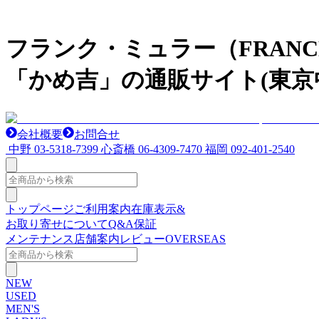
フランク・ミュラー（FRAN
「かめ吉」の通販サイト(東京
会社概要
お問合せ
中野
03-5318-7399
心斎橋
06-4309-7470
福岡
092-401-2540
トップページ
ご利用案内
在庫表示&
お取り寄せについて
Q&A
保証
メンテナンス
店舗案内
レビュー
OVERSEAS
NEW
USED
MEN'S