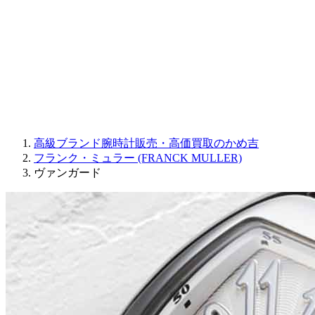
JAQUET DROZ
GRAHAM
PARMIGIANI FLEURIER
OTHER BRANDS
JEWELRY
高級ブランド腕時計販売・高価買取のかめ吉
フランク・ミュラー (FRANCK MULLER)
ヴァンガード