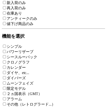
新入荷のみ
再入荷のみ
在庫あり
アンティークのみ
値下げ商品のみ
機能を選択
シンプル
パワーリザーブ
シースルーバック
クロノグラフ
カレンダー
ダイヤ、etc...
ダイバーズ
ムーンフェイズ
限定モデル
２ヵ国表示（GMT）
アラーム
その他（レトログラード...）