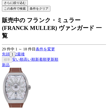
さらに絞り込む
この条件で検索
条件をクリア
販売中の フランク・ミュラー
(FRANCK MULLER) ヴァンガード 一
覧
29
件中
1
～
18
件目
条件を変更
先頭
2
最後
1
安い順
高い順
新着順
更新順
標準
新品