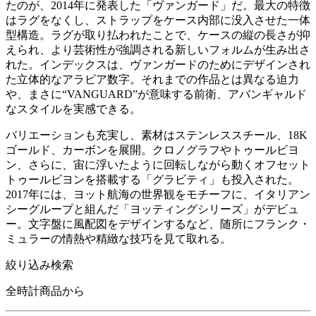
たのが、2014年に発表した「ヴァンガード」だ。最大の特徴
はラグをなくし、ストラップをケース内部に没入させた一体
型構造。ラグが取り払われたことで、ケースの縦の長さが抑
えられ、より芸術性が強調される新しいフォルムが生み出さ
れた。インデックスは、ヴァンガードのためにデザインされ
た立体的なアラビア数字。それまでの作品とは異なる迫力
や、まさに“VANGUARD”が意味する前衛、アバンギャルド
なスタイルを実感できる。
バリエーションも充実し、素材はステンレススチール、18K
ゴールド、カーボンを展開。クロノグラフやトゥールビヨ
ン、さらに、宙に浮いたように回転しながら動くオフセット
トゥールビヨンを搭載する「グラビティ」も投入された。
2017年には、ヨット航海の世界観をモチーフに、イタリアン
シーグループと組んだ「ヨッティングシリーズ」がデビュ
ー。文字盤に風配図をデザインするなど、随所にフランク・
ミュラーの情熱や精緻な技巧を見て取れる。
絞り込み検索
全時計商品から