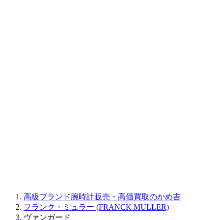
BAUME&MERCIER
RALPH LAUREN
CORUM
CHRONOSWISS
BALL WATCH
Sinn
ROGER DUBUIS
Montblanc
FREDERIQUE CONSTANT
MAURICE LACROIX
ULYSSE NARDIN
JAQUET DROZ
GRAHAM
PARMIGIANI FLEURIER
OTHER BRANDS
JEWELRY
高級ブランド腕時計販売・高価買取のかめ吉
フランク・ミュラー (FRANCK MULLER)
ヴァンガード