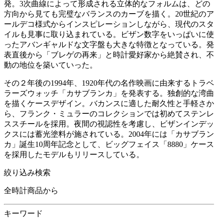
発。3次曲線によって形成される立体的なフォルムは、どの
方向から見ても完璧なバランスのカーブを描く。20世紀のア
ールデコ様式からインスピレーションしながら、現代のスタ
イルも見事に取り込まれている。ビザン数字をいっぱいに使
ったアバンギャルドな文字盤も大きな特徴となっている。発
表直後から「ブレゲの再来」と時計愛好家から絶賛され、不
動の地位を築いていった。
その２年後の1994年、1920年代の名作映画に由来するトラベ
ラーズウォッチ「カサブランカ」を発表する。独創的な湾曲
を描くケースデザイン。バカンスに適した耐久性と手軽さか
ら、フランク・ミュラーのコレクションでは初めてステンレ
ススチールを採用。夜間の視認性を考慮し、ビザンインデッ
クスには蓄光塗料が施されている。2004年には「カサブラン
カ」誕生10周年記念として、ビッグフェイス「8880」ケース
を採用したモデルもリリースしている。
絞り込み検索
全時計商品から
キーワード