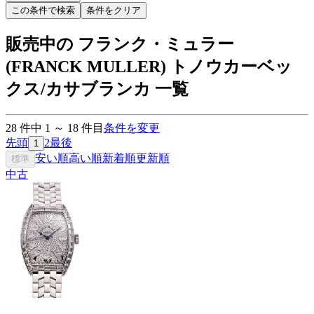
この条件で検索
条件をクリア
販売中の フランク・ミュラー
(FRANCK MULLER) トノウカーベッ
クス/カサブランカ 一覧
28
件中
1
～
18
件目
条件を変更
先頭
2
最後
1
安い順
高い順
新着順
更新順
標準
中古