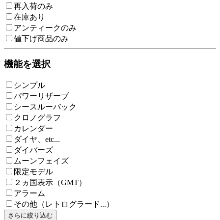
再入荷のみ
在庫あり
アンティークのみ
値下げ商品のみ
機能を選択
シンプル
パワーリザーブ
シースルーバック
クロノグラフ
カレンダー
ダイヤ、etc...
ダイバーズ
ムーンフェイズ
限定モデル
２ヵ国表示（GMT）
アラーム
その他（レトログラード...）
さらに絞り込む