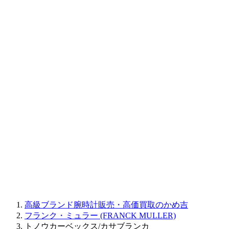
BAUME&MERCIER
RALPH LAUREN
CORUM
CHRONOSWISS
BALL WATCH
Sinn
ROGER DUBUIS
Montblanc
FREDERIQUE CONSTANT
MAURICE LACROIX
ULYSSE NARDIN
JAQUET DROZ
GRAHAM
PARMIGIANI FLEURIER
OTHER BRANDS
JEWELRY
高級ブランド腕時計販売・高価買取のかめ吉
フランク・ミュラー (FRANCK MULLER)
トノウカーベックス/カサブランカ