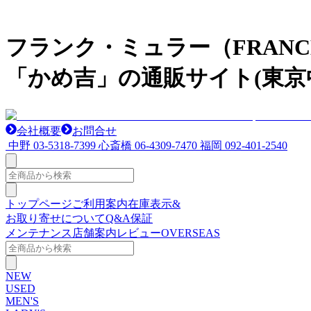
フランク・ミュラー（FRAN
「かめ吉」の通販サイト(東京
会社概要
お問合せ
中野
03-5318-7399
心斎橋
06-4309-7470
福岡
092-401-2540
トップページ
ご利用案内
在庫表示&
お取り寄せについて
Q&A
保証
メンテナンス
店舗案内
レビュー
OVERSEAS
NEW
USED
MEN'S