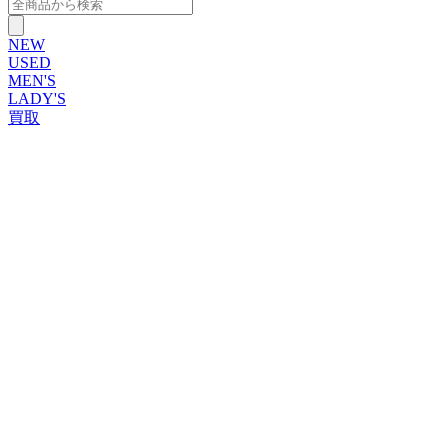
NEW
USED
MEN'S
LADY'S
買取
ROLEX
ブランドから探す
ブランドから探す
TUDOR
OMEGA
CARTIER
PATEK PHILIPPE
AUDEMARS PIGUET
A.LANGE&SOHNE
GLASHUTTE ORIGINAL
VACHERON CONSTANTIN
BREGUET
JAEGER-LECOULTRE
SEIKO
TAG Heuer
IWC
BREITLING
PANERAI
FRANCK MULLER