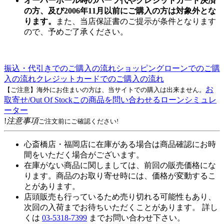
オーバーホール時のパーツ代やクレジットカード決済
の方、及び2006年11月以前にご購入の方は対象外とな
ります。
また、当店保証書のご提示が条件となります
ので、予めご了承ください。
振込・代引きでのご購入の流れ
ショッピングローンでのご購
入の流れ
クレジットカードでのご購入の流れ
お
【ご注意】海外にお住まいの方は、当サイトでの購入は出来ません。
取寄せ/Out Of Stock
この商品を問い合わせる
ローンシミュレ
ーター
!
注意事項
ご注文前にご確認ください!
心斎橋店・福岡店に在庫がある場合は商品確認にお時
間をいただく場合がございます。
在庫がない商品に関しましては、前回の販売価格にな
ります。商品のお取り寄せ時には、価格が変動するこ
とがあります。
店頭販売も行っているため売り切れる可能性もあり、
次回の入荷までお待ちいただくことがあります。 詳し
くは
03-5318-7399
までお問い合わせ下さい。