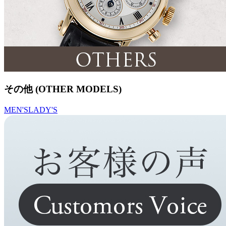
その他 (OTHER MODELS)
MEN'S
LADY'S