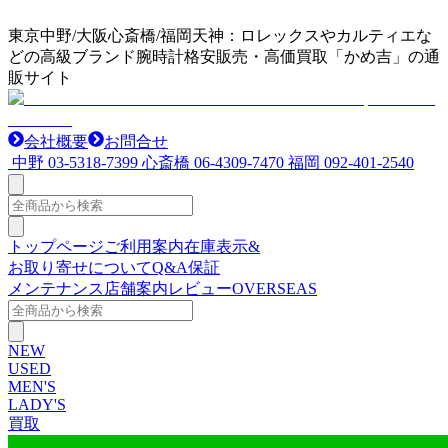
東京中野/大阪心斎橋/福岡天神：ロレックスやカルティエな
どの高級ブランド腕時計格安販売・高価買取「かめ吉」の通
販サイト
会社概要
お問合せ
中野
03-5318-7399
心斎橋
06-4309-7470
福岡
092-401-2540
トップページ
ご利用案内
在庫表示&
お取り寄せについて
Q&A
保証
メンテナンス
店舗案内
レビュー
OVERSEAS
NEW
USED
MEN'S
LADY'S
買取