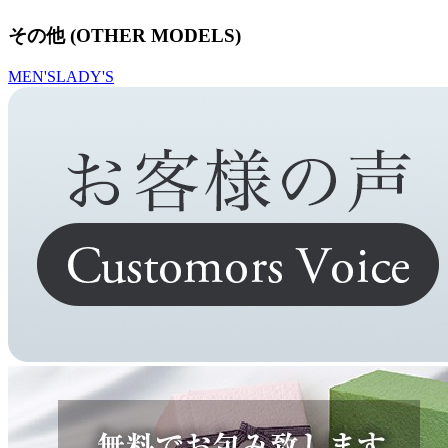
その他 (OTHER MODELS)
MEN'S
LADY'S