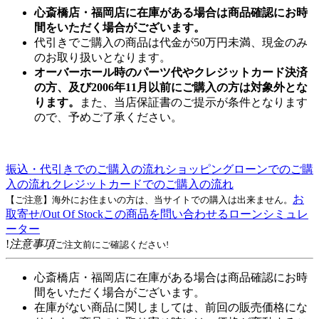
心斎橋店・福岡店に在庫がある場合は商品確認にお時
間をいただく場合がございます。
代引きでご購入の商品は代金が50万円未満、現金のみ
のお取り扱いとなります。
オーバーホール時のパーツ代やクレジットカード決済
の方、及び2006年11月以前にご購入の方は対象外とな
ります。
また、当店保証書のご提示が条件となります
ので、予めご了承ください。
振込・代引きでのご購入の流れ
ショッピングローンでのご購
入の流れ
クレジットカードでのご購入の流れ
お
【ご注意】海外にお住まいの方は、当サイトでの購入は出来ません。
取寄せ/Out Of Stock
この商品を問い合わせる
ローンシミュレ
ーター
!
注意事項
ご注文前にご確認ください!
心斎橋店・福岡店に在庫がある場合は商品確認にお時
間をいただく場合がございます。
在庫がない商品に関しましては、前回の販売価格にな