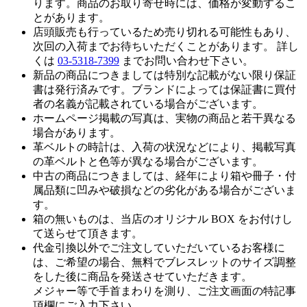
ります。商品のお取り寄せ時には、価格が変動するこ
とがあります。
店頭販売も行っているため売り切れる可能性もあり、
次回の入荷までお待ちいただくことがあります。 詳し
くは
03-5318-7399
までお問い合わせ下さい。
新品の商品につきましては特別な記載がない限り保証
書は発行済みです。ブランドによっては保証書に買付
者の名義が記載されている場合がございます。
ホームページ掲載の写真は、実物の商品と若干異なる
場合があります。
革ベルトの時計は、入荷の状況などにより、掲載写真
の革ベルトと色等が異なる場合がございます。
中古の商品につきましては、経年により箱や冊子・付
属品類に凹みや破損などの劣化がある場合がございま
す。
箱の無いものは、当店のオリジナル BOX をお付けし
て送らせて頂きます。
代金引換以外でご注文していただいているお客様に
は、ご希望の場合、無料でブレスレットのサイズ調整
をした後に商品を発送させていただきます。
メジャー等で手首まわりを測り、ご注文画面の特記事
項欄にご入力下さい。