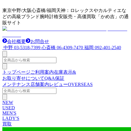
東京中野/大阪心斎橋/福岡天神：ロレックスやカルティエな
どの高級ブランド腕時計格安販売・高価買取「かめ吉」の通
販サイト
会社概要
お問合せ
中野
03-5318-7399
心斎橋
06-4309-7470
福岡
092-401-2540
トップページ
ご利用案内
在庫表示&
お取り寄せについて
Q&A
保証
メンテナンス
店舗案内
レビュー
OVERSEAS
NEW
USED
MEN'S
LADY'S
買取