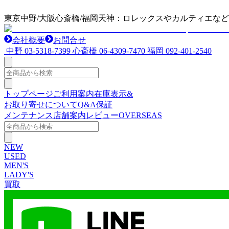
東京中野/大阪心斎橋/福岡天神：ロレックスやカルティエな
会社概要
お問合せ
中野
03-5318-7399
心斎橋
06-4309-7470
福岡
092-401-2540
トップページ
ご利用案内
在庫表示&
お取り寄せについて
Q&A
保証
メンテナンス
店舗案内
レビュー
OVERSEAS
NEW
USED
MEN'S
LADY'S
買取