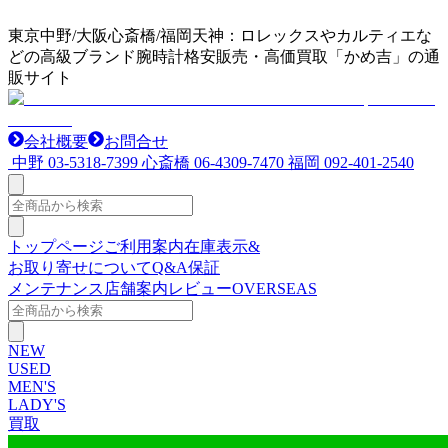
東京中野/大阪心斎橋/福岡天神：ロレックスやカルティエな
どの高級ブランド腕時計格安販売・高価買取「かめ吉」の通
販サイト
会社概要
お問合せ
中野
03-5318-7399
心斎橋
06-4309-7470
福岡
092-401-2540
トップページ
ご利用案内
在庫表示&
お取り寄せについて
Q&A
保証
メンテナンス
店舗案内
レビュー
OVERSEAS
NEW
USED
MEN'S
LADY'S
買取