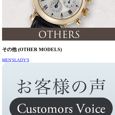
その他 (OTHER MODELS)
MEN'S
LADY'S