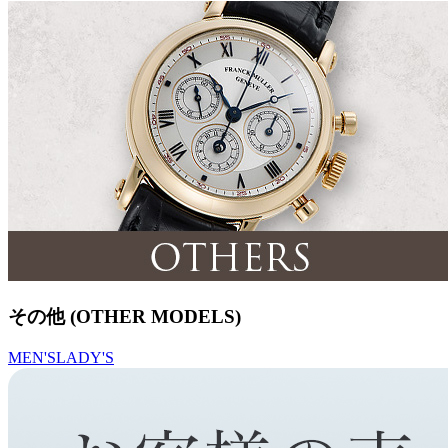
その他 (OTHER MODELS)
MEN'S
LADY'S