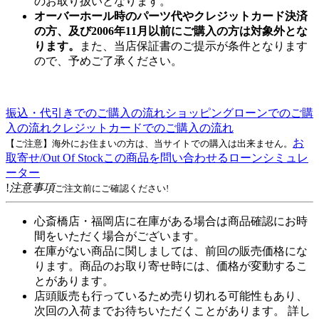
のお取り扱いとなります。
オーバーホール時のパーツ代やクレジットカード決済
の方、及び2006年11月以前にご購入の方は対象外とな
ります。
また、当店保証書のご提示が条件となります
ので、予めご了承ください。
振込・代引きでのご購入の流れ
ショッピングローンでのご購
入の流れ
クレジットカードでのご購入の流れ
お
【ご注意】海外にお住まいの方は、当サイトでの購入は出来ません。
取寄せ/Out Of Stock
この商品を問い合わせる
ローンシミュレ
ーター
!
注意事項
ご注文前にご確認ください!
心斎橋店・福岡店に在庫がある場合は商品確認にお時
間をいただく場合がございます。
在庫がない商品に関しましては、前回の販売価格にな
ります。商品のお取り寄せ時には、価格が変動するこ
とがあります。
店頭販売も行っているため売り切れる可能性もあり、
次回の入荷までお待ちいただくことがあります。 詳し