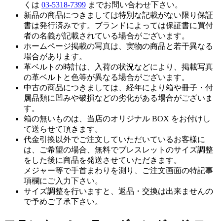
くは
03-5318-7399
までお問い合わせ下さい。
新品の商品につきましては特別な記載がない限り保証
書は発行済みです。ブランドによっては保証書に買付
者の名義が記載されている場合がございます。
ホームページ掲載の写真は、実物の商品と若干異なる
場合があります。
革ベルトの時計は、入荷の状況などにより、掲載写真
の革ベルトと色等が異なる場合がございます。
中古の商品につきましては、経年により箱や冊子・付
属品類に凹みや破損などの劣化がある場合がございま
す。
箱の無いものは、当店のオリジナル BOX をお付けし
て送らせて頂きます。
代金引換以外でご注文していただいているお客様に
は、ご希望の場合、無料でブレスレットのサイズ調整
をした後に商品を発送させていただきます。
メジャー等で手首まわりを測り、ご注文画面の特記事
項欄にご入力下さい。
サイズ調整を行いますと、返品・交換は出来ませんの
で予めご了承下さい。