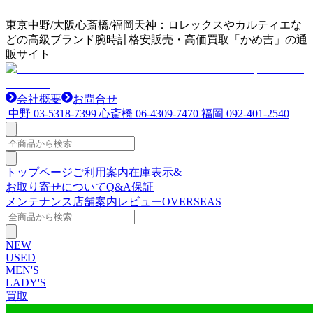
東京中野/大阪心斎橋/福岡天神：ロレックスやカルティエな
どの高級ブランド腕時計格安販売・高価買取「かめ吉」の通
販サイト
会社概要
お問合せ
中野
03-5318-7399
心斎橋
06-4309-7470
福岡
092-401-2540
トップページ
ご利用案内
在庫表示&
お取り寄せについて
Q&A
保証
メンテナンス
店舗案内
レビュー
OVERSEAS
NEW
USED
MEN'S
LADY'S
買取