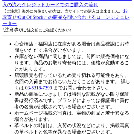
入の流れ
クレジットカードでのご購入の流れ
お
【ご注意】海外にお住まいの方は、当サイトでの購入は出来ません。
取寄せ/Out Of Stock
この商品を問い合わせる
ローンシミュレ
ーター
!
注意事項
ご注文前にご確認ください!
心斎橋店・福岡店に在庫がある場合は商品確認にお時
間をいただく場合がございます。
在庫がない商品に関しましては、前回の販売価格にな
ります。商品のお取り寄せ時には、価格が変動するこ
とがあります。
店頭販売も行っているため売り切れる可能性もあり、
次回の入荷までお待ちいただくことがあります。 詳し
くは
03-5318-7399
までお問い合わせ下さい。
新品の商品につきましては特別な記載がない限り保証
書は発行済みです。ブランドによっては保証書に買付
者の名義が記載されている場合がございます。
ホームページ掲載の写真は、実物の商品と若干異なる
場合があります。
革ベルトの時計は、入荷の状況などにより、掲載写真
の革ベルトと色等が異なる場合がございます。