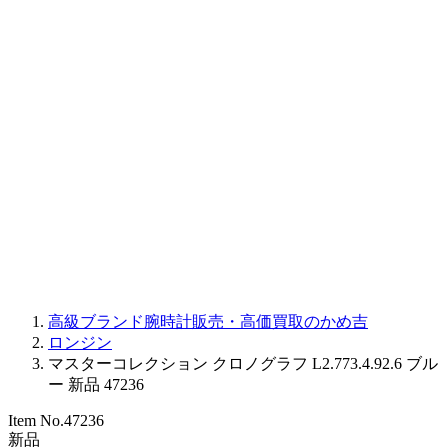
BALL WATCH
Sinn
ROGER DUBUIS
Montblanc
FREDERIQUE CONSTANT
MAURICE LACROIX
ULYSSE NARDIN
JAQUET DROZ
GRAHAM
PARMIGIANI FLEURIER
OTHER BRANDS
JEWELRY
高級ブランド腕時計販売・高価買取のかめ吉
ロンジン
マスターコレクション クロノグラフ L2.773.4.92.6 ブル
ー 新品 47236
Item No.
47236
新品