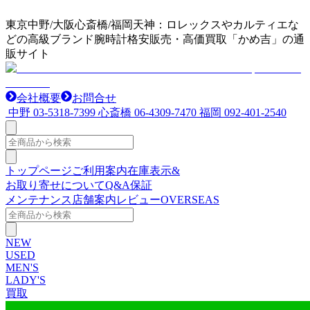
東京中野/大阪心斎橋/福岡天神：ロレックスやカルティエな
どの高級ブランド腕時計格安販売・高価買取「かめ吉」の通
販サイト
会社概要
お問合せ
中野
03-5318-7399
心斎橋
06-4309-7470
福岡
092-401-2540
トップページ
ご利用案内
在庫表示&
お取り寄せについて
Q&A
保証
メンテナンス
店舗案内
レビュー
OVERSEAS
NEW
USED
MEN'S
LADY'S
買取