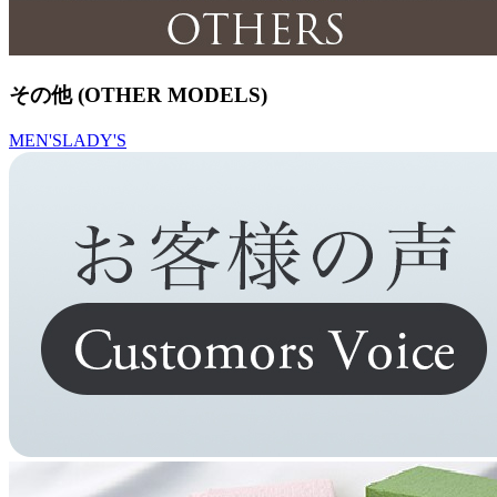
その他 (OTHER MODELS)
MEN'S
LADY'S