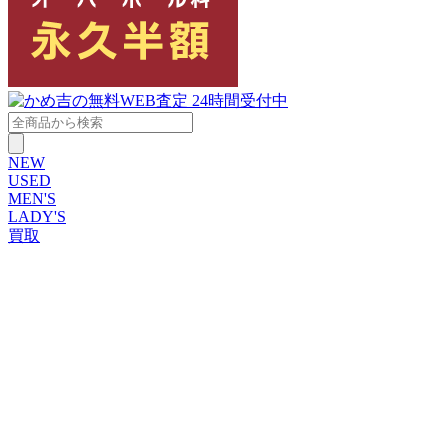
NEW
USED
MEN'S
LADY'S
買取
ROLEX
ブランドから探す
ブランドから探す
TUDOR
OMEGA
CARTIER
PATEK PHILIPPE
AUDEMARS PIGUET
A.LANGE&SOHNE
GLASHUTTE ORIGINAL
VACHERON CONSTANTIN
BREGUET