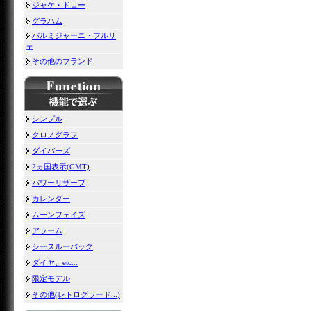
ジャケ・ドロー
グラハム
パルミジャーニ・フルリ
エ
その他のブランド
シンプル
クロノグラフ
ダイバーズ
2ヵ国表示(GMT)
パワーリザーブ
カレンダー
ムーンフェイズ
アラーム
シースルーバック
ダイヤ、etc...
限定モデル
その他(レトログラード...)