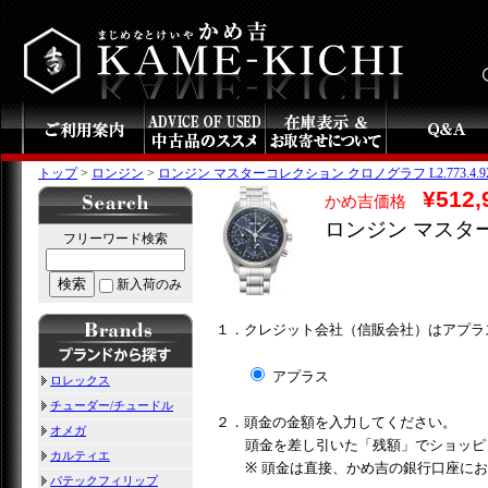
トップ
>
ロンジン
>
ロンジン マスターコレクション クロノグラフ L2.773.4.92.
¥512,
かめ吉価格
ロンジン マスターコ
フリーワード検索
検索
新入荷のみ
１．クレジット会社（信販会社）はアプラ
アプラス
ロレックス
チューダー/チュードル
２．頭金の金額を入力してください。
オメガ
頭金を差し引いた「残額」でショッピ
カルティエ
※ 頭金は直接、かめ吉の銀行口座に
パテックフィリップ