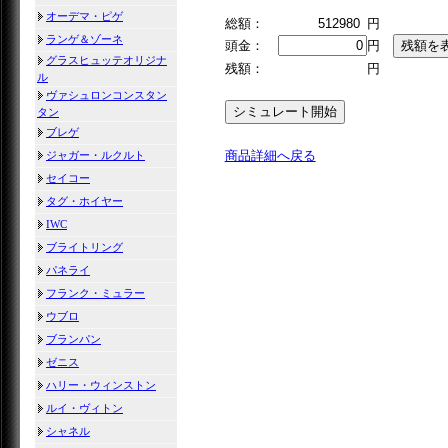
オーデマ・ピゲ
総額：
512980
円
ランゲ＆ゾーネ
頭金：
円
グラスヒュッテオリジナ
残額：
円
ル
ヴァシュロンコンスタン
タン
ブレゲ
商品詳細へ戻る
ジャガー・ルクルト
セイコー
タグ・ホイヤー
IWC
ブライトリング
パネライ
フランク・ミュラー
ウブロ
ブランパン
ゼニス
ハリー・ウィンストン
ルイ・ヴィトン
シャネル