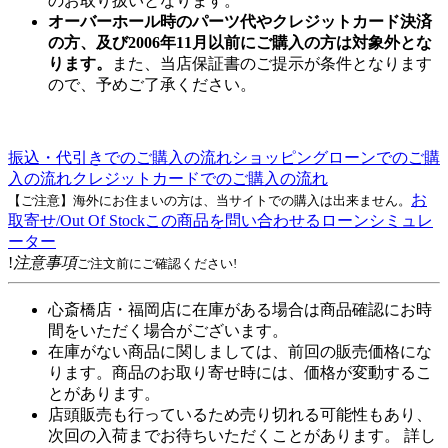
のお取り扱いとなります。
オーバーホール時のパーツ代やクレジットカード決済
の方、及び2006年11月以前にご購入の方は対象外とな
ります。
また、当店保証書のご提示が条件となります
ので、予めご了承ください。
振込・代引きでのご購入の流れ
ショッピングローンでのご購
入の流れ
クレジットカードでのご購入の流れ
お
【ご注意】海外にお住まいの方は、当サイトでの購入は出来ません。
取寄せ/Out Of Stock
この商品を問い合わせる
ローンシミュレ
ーター
!
注意事項
ご注文前にご確認ください!
心斎橋店・福岡店に在庫がある場合は商品確認にお時
間をいただく場合がございます。
在庫がない商品に関しましては、前回の販売価格にな
ります。商品のお取り寄せ時には、価格が変動するこ
とがあります。
店頭販売も行っているため売り切れる可能性もあり、
次回の入荷までお待ちいただくことがあります。 詳し