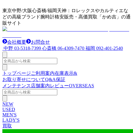
東京中野/大阪心斎橋/福岡天神：ロレックスやカルティエな
どの高級ブランド腕時計格安販売・高価買取「かめ吉」の通
販サイト
会社概要
お問合せ
中野
03-5318-7399
心斎橋
06-4309-7470
福岡
092-401-2540
トップページ
ご利用案内
在庫表示&
お取り寄せについて
Q&A
保証
メンテナンス
店舗案内
レビュー
OVERSEAS
NEW
USED
MEN'S
LADY'S
買取