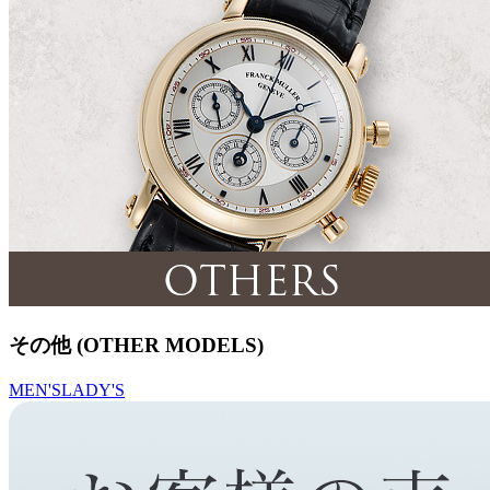
その他 (OTHER MODELS)
MEN'S
LADY'S