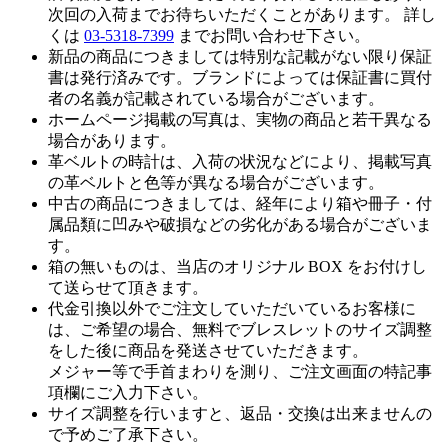
次回の入荷までお待ちいただくことがあります。 詳し
くは
03-5318-7399
までお問い合わせ下さい。
新品の商品につきましては特別な記載がない限り保証
書は発行済みです。ブランドによっては保証書に買付
者の名義が記載されている場合がございます。
ホームページ掲載の写真は、実物の商品と若干異なる
場合があります。
革ベルトの時計は、入荷の状況などにより、掲載写真
の革ベルトと色等が異なる場合がございます。
中古の商品につきましては、経年により箱や冊子・付
属品類に凹みや破損などの劣化がある場合がございま
す。
箱の無いものは、当店のオリジナル BOX をお付けし
て送らせて頂きます。
代金引換以外でご注文していただいているお客様に
は、ご希望の場合、無料でブレスレットのサイズ調整
をした後に商品を発送させていただきます。
メジャー等で手首まわりを測り、ご注文画面の特記事
項欄にご入力下さい。
サイズ調整を行いますと、返品・交換は出来ませんの
で予めご了承下さい。