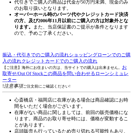
代引きでご購入の商品は代金が50万円未満、現金のみ
のお取り扱いとなります。
オーバーホール時のパーツ代やクレジットカード決済
の方、及び2006年11月以前にご購入の方は対象外とな
ります。
また、当店保証書のご提示が条件となります
ので、予めご了承ください。
振込・代引きでのご購入の流れ
ショッピングローンでのご購
入の流れ
クレジットカードでのご購入の流れ
お
【ご注意】海外にお住まいの方は、当サイトでの購入は出来ません。
取寄せ/Out Of Stock
この商品を問い合わせる
ローンシミュレ
ーター
!
注意事項
ご注文前にご確認ください!
心斎橋店・福岡店に在庫がある場合は商品確認にお時
間をいただく場合がございます。
在庫がない商品に関しましては、前回の販売価格にな
ります。商品のお取り寄せ時には、価格が変動するこ
とがあります。
店頭販売も行っているため売り切れる可能性もあり、