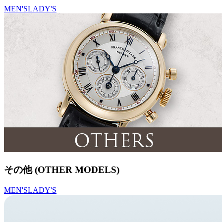
MEN'S
LADY'S
その他 (OTHER MODELS)
MEN'S
LADY'S