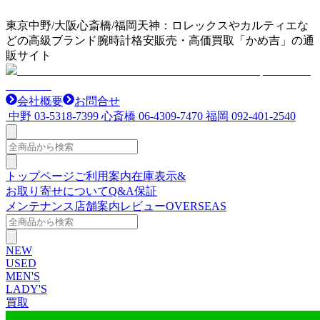
東京中野/大阪心斎橋/福岡天神：ロレックスやカルティエな
どの高級ブランド腕時計格安販売・高価買取「かめ吉」の通
販サイト
会社概要
お問合せ
中野
03-5318-7399
心斎橋
06-4309-7470
福岡
092-401-2540
トップページ
ご利用案内
在庫表示&
お取り寄せについて
Q&A
保証
メンテナンス
店舗案内
レビュー
OVERSEAS
NEW
USED
MEN'S
LADY'S
買取