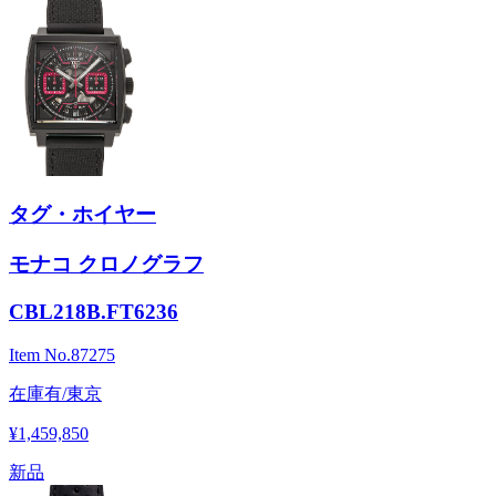
タグ・ホイヤー
モナコ クロノグラフ
CBL218B.FT6236
Item No.
87275
在庫有/東京
¥1,459,850
新品