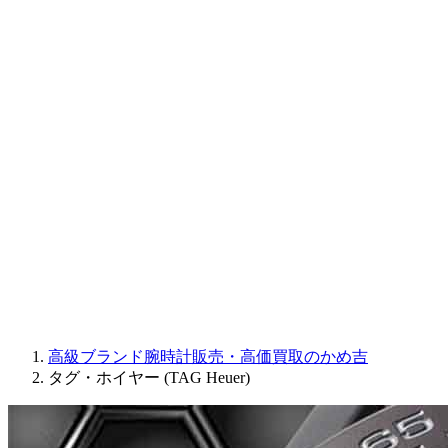
CORUM
CHRONOSWISS
BALL WATCH
Sinn
ROGER DUBUIS
Montblanc
FREDERIQUE CONSTANT
MAURICE LACROIX
ULYSSE NARDIN
JAQUET DROZ
GRAHAM
PARMIGIANI FLEURIER
OTHER BRANDS
JEWELRY
高級ブランド腕時計販売・高価買取のかめ吉
タグ・ホイヤー (TAG Heuer)