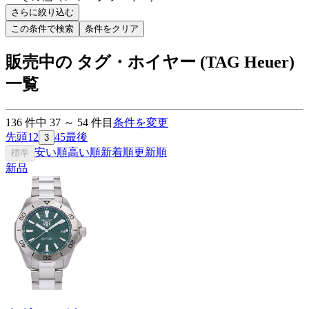
さらに絞り込む
この条件で検索
条件をクリア
販売中の タグ・ホイヤー (TAG Heuer)
一覧
136
件中
37
～
54
件目
条件を変更
先頭
1
2
4
5
最後
3
安い順
高い順
新着順
更新順
標準
新品