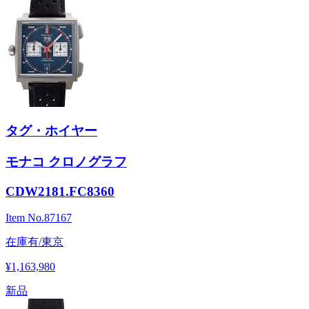
タグ・ホイヤー
モナコ クロノグラフ
CDW2181.FC8360
Item No.
87167
在庫有/東京
¥1,163,980
新品