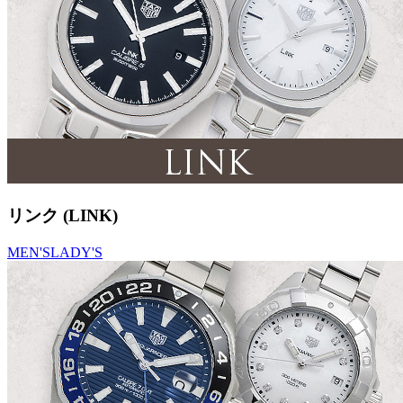
リンク (LINK)
MEN'S
LADY'S