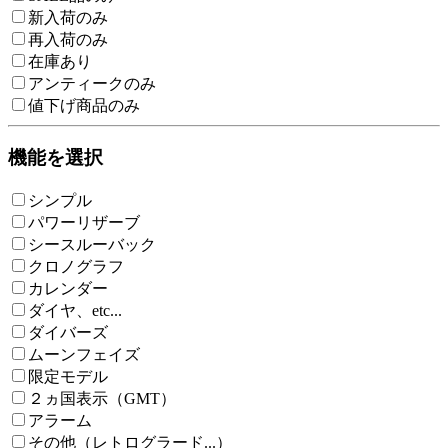
新入荷のみ
再入荷のみ
在庫あり
アンティークのみ
値下げ商品のみ
機能を選択
シンプル
パワーリザーブ
シースルーバック
クロノグラフ
カレンダー
ダイヤ、etc...
ダイバーズ
ムーンフェイズ
限定モデル
２ヵ国表示（GMT）
アラーム
その他（レトログラード...）