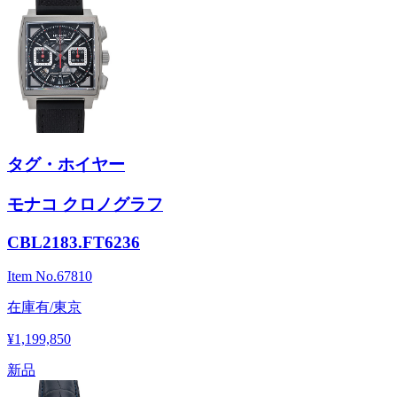
タグ・ホイヤー
モナコ クロノグラフ
CBL2183.FT6236
Item No.
67810
在庫有/東京
¥1,199,850
新品