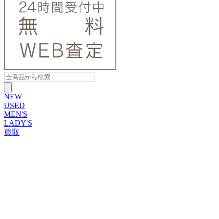
NEW
USED
MEN'S
LADY'S
買取
ROLEX
ブランドから探す
ブランドから探す
TUDOR
OMEGA
CARTIER
PATEK PHILIPPE
AUDEMARS PIGUET
A.LANGE&SOHNE
GLASHUTTE ORIGINAL