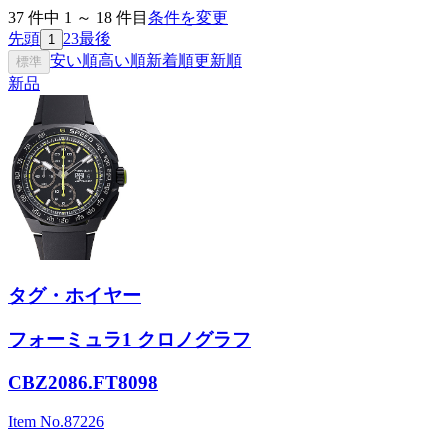
37
件中
1
～
18
件目
条件を変更
先頭
2
3
最後
1
安い順
高い順
新着順
更新順
標準
新品
タグ・ホイヤー
フォーミュラ1 クロノグラフ
CBZ2086.FT8098
Item No.
87226