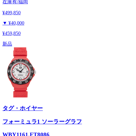
在庫有/福岡
¥499,850
▼
¥40,000
¥459,850
新品
タグ・ホイヤー
フォーミュラ1 ソーラーグラフ
WBY1161.FT8086