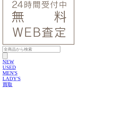
NEW
USED
MEN'S
LADY'S
買取
ROLEX
ブランドから探す
ブランドから探す
TUDOR
OMEGA
CARTIER
PATEK PHILIPPE
AUDEMARS PIGUET
A.LANGE&SOHNE
GLASHUTTE ORIGINAL