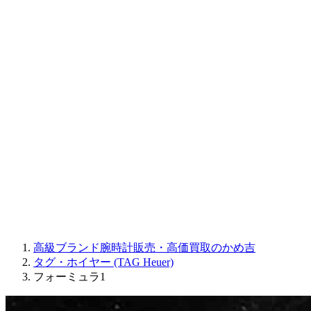
CORUM
CHRONOSWISS
BALL WATCH
Sinn
ROGER DUBUIS
Montblanc
FREDERIQUE CONSTANT
MAURICE LACROIX
ULYSSE NARDIN
JAQUET DROZ
GRAHAM
PARMIGIANI FLEURIER
OTHER BRANDS
JEWELRY
高級ブランド腕時計販売・高価買取のかめ吉
タグ・ホイヤー (TAG Heuer)
フォーミュラ1