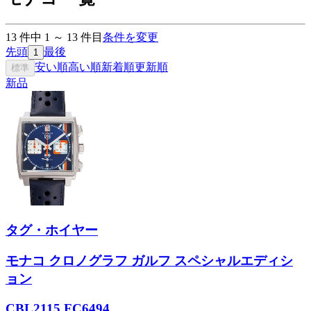
13
件中
1
～
13
件目
条件を変更
先頭
最後
1
安い順
高い順
新着順
更新順
標準
新品
タグ・ホイヤー
モナコ クロノグラフ ガルフ スペシャルエディシ
ョン
CBL2115.FC6494