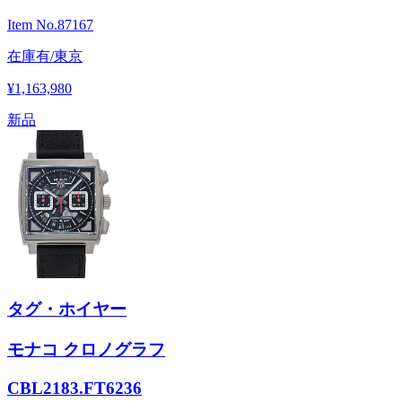
Item No.
87167
在庫有/東京
¥1,163,980
新品
タグ・ホイヤー
モナコ クロノグラフ
CBL2183.FT6236