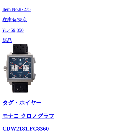
Item No.
87275
在庫有/東京
¥1,459,850
新品
タグ・ホイヤー
モナコ クロノグラフ
CDW2181.FC8360