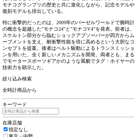
モナコグランプリの歴史と共に進化しながら、記念モデルや
復刻モデルも排出している。
特に衝撃的だったのは、2009年のバーゼルワールドで腕時計
の概念を超越した”モナコ24”と”モナコV4”を発表。前者は、
スケルトン部分から臨むショックアブソーバーが四方からム
ーブメントを支え、耐衝撃性能を倍に高めるという大胆なコ
ンセプトを提案。後者はベルト駆動によるトランスミッショ
ンを用いた、全く新しいメカニズムを開発。両者とも、まる
でモータースポーツギアかのような風貌でタグ・ホイヤーの
技術力を顕示した。
絞り込み検索
全時計商品から
キーワード
在庫店舗
指定なし
東京・中野