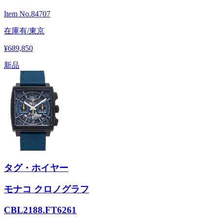
Item No.
84707
在庫有/東京
¥689,850
新品
タグ・ホイヤー
モナコ クロノグラフ
CBL2188.FT6261