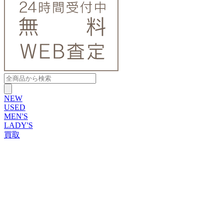
NEW
USED
MEN'S
LADY'S
買取
ROLEX
ブランドから探す
ブランドから探す
TUDOR
OMEGA
CARTIER
PATEK PHILIPPE
AUDEMARS PIGUET
A.LANGE&SOHNE
GLASHUTTE ORIGINAL