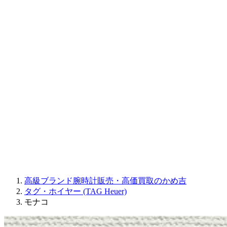
CORUM
CHRONOSWISS
BALL WATCH
Sinn
ROGER DUBUIS
Montblanc
FREDERIQUE CONSTANT
MAURICE LACROIX
ULYSSE NARDIN
JAQUET DROZ
GRAHAM
PARMIGIANI FLEURIER
OTHER BRANDS
JEWELRY
高級ブランド腕時計販売・高価買取のかめ吉
タグ・ホイヤー (TAG Heuer)
モナコ