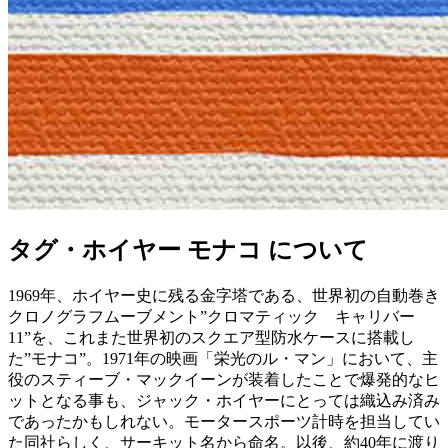
タグ・ホイヤー モナコ について
1969年、ホイヤー史に残る金字塔である、世界初の自動巻き
クロノグラフムーブメント”クロマティック キャリバー
11”を、これまた世界初のスクエア型防水ケースに搭載し
た”モナコ”。1971年の映画「栄光のル・マン」において、主
役のスティーブ・マックイーンが装着したことで爆発的なヒ
ットとなる事も、ジャック・ホイヤーにとっては織込み済み
であったかもしれない。モータースポーツ計時を担当してい
た同社らしく、サーキット名から命名。以後、約40年に渡り