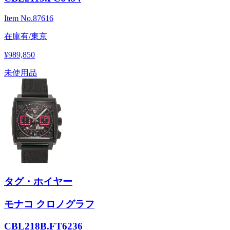
Item No.
87616
在庫有/東京
¥989,850
未使用品
タグ・ホイヤー
モナコ クロノグラフ
CBL218B.FT6236