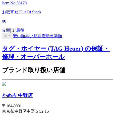
Item No.
56178
お取寄せ/Out Of Stock
¥0
先頭
最後
1
安い順
高い順
新着順
更新順
標準
タグ・ホイヤー (TAG Heuer) の保証・
修理・オーバーホール
ブランド取り扱い店舗
かめ吉 中野店
〒
164-0001
東京都
中野区
中野 5-52-15