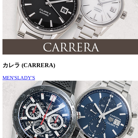
カレラ (CARRERA)
MEN'S
LADY'S