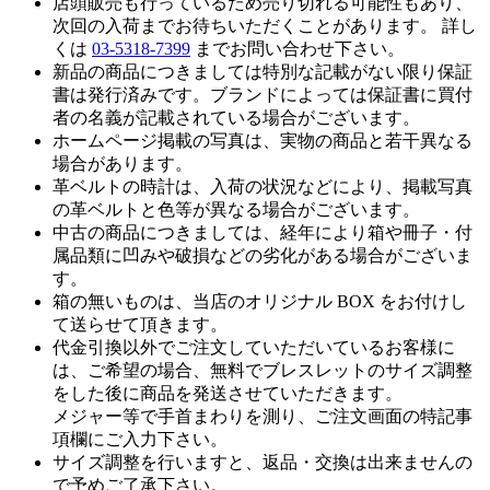
店頭販売も行っているため売り切れる可能性もあり、
次回の入荷までお待ちいただくことがあります。 詳し
くは
03-5318-7399
までお問い合わせ下さい。
新品の商品につきましては特別な記載がない限り保証
書は発行済みです。ブランドによっては保証書に買付
者の名義が記載されている場合がございます。
ホームページ掲載の写真は、実物の商品と若干異なる
場合があります。
革ベルトの時計は、入荷の状況などにより、掲載写真
の革ベルトと色等が異なる場合がございます。
中古の商品につきましては、経年により箱や冊子・付
属品類に凹みや破損などの劣化がある場合がございま
す。
箱の無いものは、当店のオリジナル BOX をお付けし
て送らせて頂きます。
代金引換以外でご注文していただいているお客様に
は、ご希望の場合、無料でブレスレットのサイズ調整
をした後に商品を発送させていただきます。
メジャー等で手首まわりを測り、ご注文画面の特記事
項欄にご入力下さい。
サイズ調整を行いますと、返品・交換は出来ませんの
で予めご了承下さい。