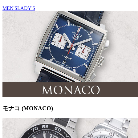
MEN'S
LADY'S
モナコ (MONACO)