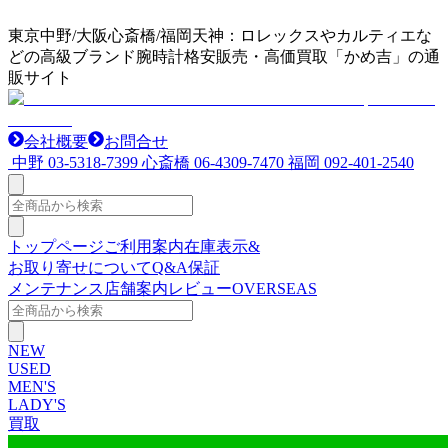
東京中野/大阪心斎橋/福岡天神：ロレックスやカルティエな
どの高級ブランド腕時計格安販売・高価買取「かめ吉」の通
販サイト
会社概要
お問合せ
中野
03-5318-7399
心斎橋
06-4309-7470
福岡
092-401-2540
トップページ
ご利用案内
在庫表示&
お取り寄せについて
Q&A
保証
メンテナンス
店舗案内
レビュー
OVERSEAS
NEW
USED
MEN'S
LADY'S
買取