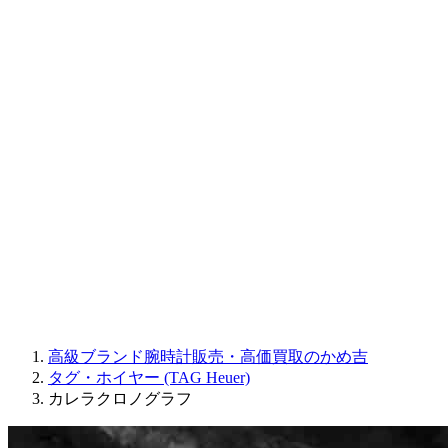
CORUM
CHRONOSWISS
BALL WATCH
Sinn
ROGER DUBUIS
Montblanc
FREDERIQUE CONSTANT
MAURICE LACROIX
ULYSSE NARDIN
JAQUET DROZ
GRAHAM
PARMIGIANI FLEURIER
OTHER BRANDS
JEWELRY
高級ブランド腕時計販売・高価買取のかめ吉
タグ・ホイヤー (TAG Heuer)
カレラクロノグラフ