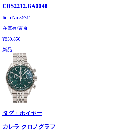
CBS2212.BA0048
Item No.
86311
在庫有/東京
¥839,850
新品
タグ・ホイヤー
カレラ クロノグラフ