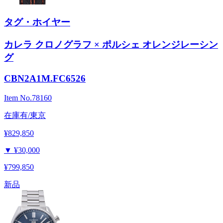
タグ・ホイヤー
カレラ クロノグラフ × ポルシェ オレンジレーシン
グ
CBN2A1M.FC6526
Item No.
78160
在庫有/東京
¥829,850
▼
¥30,000
¥799,850
新品