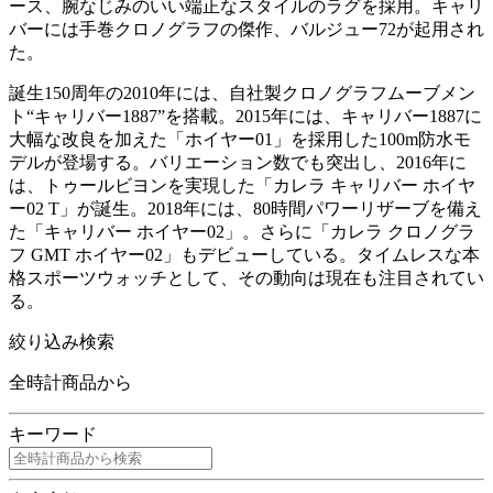
ース、腕なじみのいい端正なスタイルのラグを採用。キャリ
バーには手巻クロノグラフの傑作、バルジュー72が起用され
た。
誕生150周年の2010年には、自社製クロノグラフムーブメン
ト“キャリバー1887”を搭載。2015年には、キャリバー1887に
大幅な改良を加えた「ホイヤー01」を採用した100m防水モ
デルが登場する。バリエーション数でも突出し、2016年に
は、トゥールビヨンを実現した「カレラ キャリバー ホイヤ
ー02 T」が誕生。2018年には、80時間パワーリザーブを備え
た「キャリバー ホイヤー02」。さらに「カレラ クロノグラ
フ GMT ホイヤー02」もデビューしている。タイムレスな本
格スポーツウォッチとして、その動向は現在も注目されてい
る。
絞り込み検索
全時計商品から
キーワード