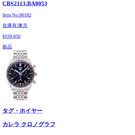
CBS2113.BA0053
Item No.
86182
在庫有/東京
¥939,850
新品
タグ・ホイヤー
カレラ クロノグラフ