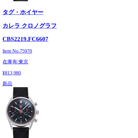
タグ・ホイヤー
カレラ クロノグラフ
CBS2219.FC6607
Item No.
75970
在庫有/東京
¥813,980
新品