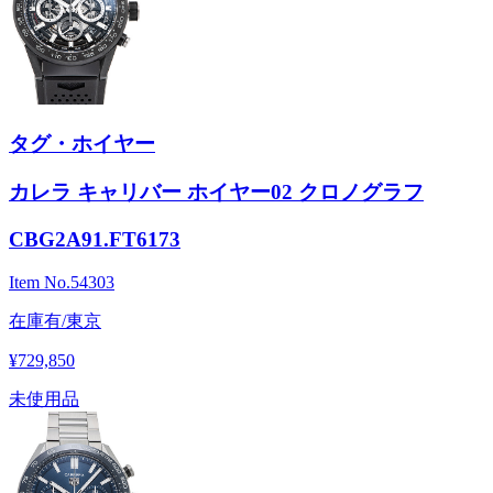
タグ・ホイヤー
カレラ キャリバー ホイヤー02 クロノグラフ
CBG2A91.FT6173
Item No.
54303
在庫有/東京
¥729,850
未使用品