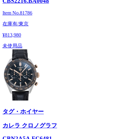
CBS2216.BA0048
Item No.
81786
在庫有/東京
¥813,980
未使用品
タグ・ホイヤー
カレラ クロノグラフ
CBN2A5A.FC6481