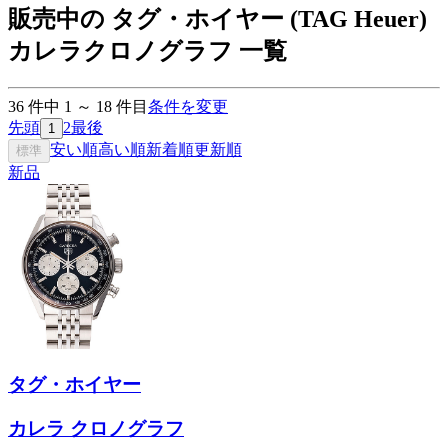
販売中の タグ・ホイヤー (TAG Heuer)
カレラクロノグラフ 一覧
36
件中
1
～
18
件目
条件を変更
先頭
2
最後
1
安い順
高い順
新着順
更新順
標準
新品
タグ・ホイヤー
カレラ クロノグラフ