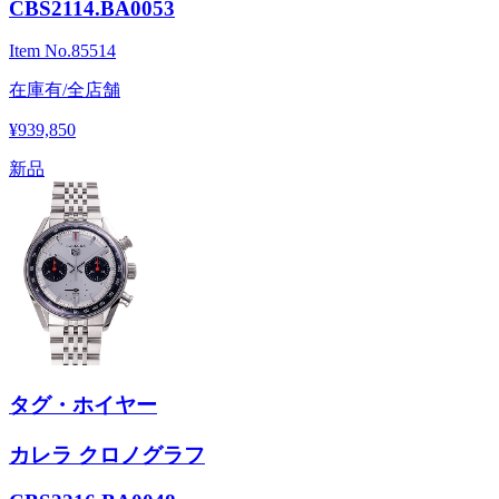
CBS2114.BA0053
Item No.
85514
在庫有/全店舗
¥939,850
新品
タグ・ホイヤー
カレラ クロノグラフ