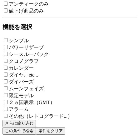
アンティークのみ
値下げ商品のみ
機能を選択
シンプル
パワーリザーブ
シースルーバック
クロノグラフ
カレンダー
ダイヤ、etc...
ダイバーズ
ムーンフェイズ
限定モデル
２ヵ国表示（GMT）
アラーム
その他（レトログラード...）
さらに絞り込む
この条件で検索
条件をクリア