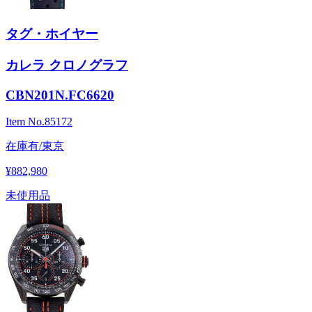
タグ・ホイヤー
カレラ クロノグラフ
CBN201N.FC6620
Item No.
85172
在庫有/東京
¥882,980
未使用品