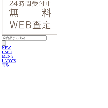
NEW
USED
MEN'S
LADY'S
買取
ROLEX
ブランドから探す
ブランドから探す
TUDOR
OMEGA
CARTIER
PATEK PHILIPPE
AUDEMARS PIGUET
A.LANGE&SOHNE
GLASHUTTE ORIGINAL