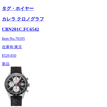
タグ・ホイヤー
カレラ クロノグラフ
CBN201C.FC6542
Item No.
70195
在庫有/東京
¥529,850
新品