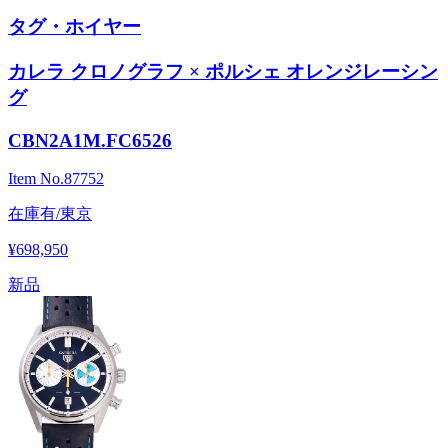
タグ・ホイヤー
カレラ クロノグラフ × ポルシェ オレンジレーシン
グ
CBN2A1M.FC6526
Item No.
87752
在庫有/東京
¥698,950
新品