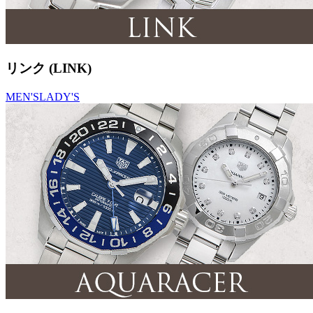
リンク (LINK)
MEN'S
LADY'S