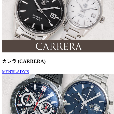
カレラ (CARRERA)
MEN'S
LADY'S