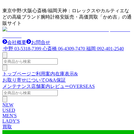
東京中野/大阪心斎橋/福岡天神：ロレックスやカルティエな
どの高級ブランド腕時計格安販売・高価買取「かめ吉」の通
販サイト
会社概要
お問合せ
中野
03-5318-7399
心斎橋
06-4309-7470
福岡
092-401-2540
トップページ
ご利用案内
在庫表示&
お取り寄せについて
Q&A
保証
メンテナンス
店舗案内
レビュー
OVERSEAS
NEW
USED
MEN'S
LADY'S
買取