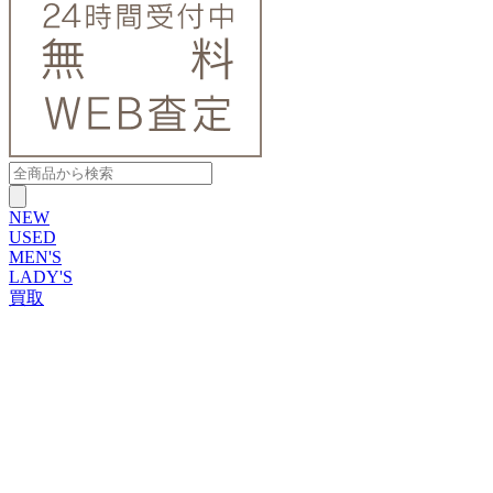
NEW
USED
MEN'S
LADY'S
買取
ROLEX
ブランドから探す
ブランドから探す
TUDOR
OMEGA
CARTIER
PATEK PHILIPPE
AUDEMARS PIGUET
A.LANGE&SOHNE
GLASHUTTE ORIGINAL