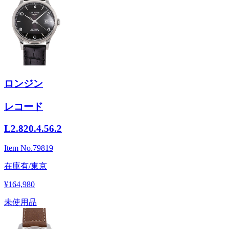
ロンジン
レコード
L2.820.4.56.2
Item No.
79819
在庫有/東京
¥164,980
未使用品