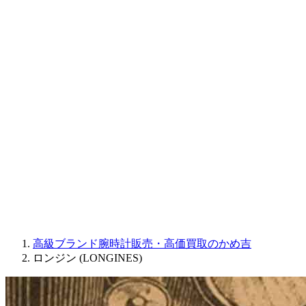
CORUM
CHRONOSWISS
BALL WATCH
Sinn
ROGER DUBUIS
Montblanc
FREDERIQUE CONSTANT
MAURICE LACROIX
ULYSSE NARDIN
JAQUET DROZ
GRAHAM
PARMIGIANI FLEURIER
OTHER BRANDS
JEWELRY
高級ブランド腕時計販売・高価買取のかめ吉
ロンジン (LONGINES)