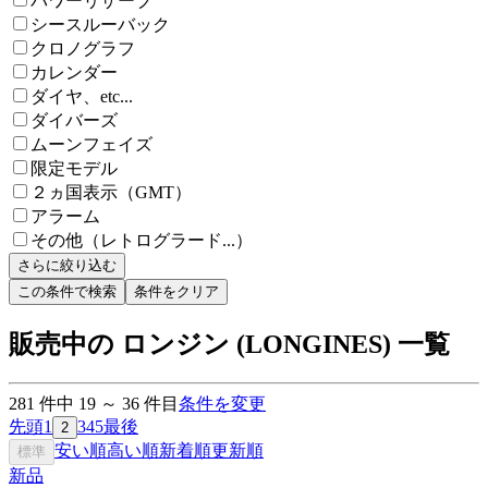
パワーリザーブ
シースルーバック
クロノグラフ
カレンダー
ダイヤ、etc...
ダイバーズ
ムーンフェイズ
限定モデル
２ヵ国表示（GMT）
アラーム
その他（レトログラード...）
さらに絞り込む
この条件で検索
条件をクリア
販売中の ロンジン (LONGINES) 一覧
281
件中
19
～
36
件目
条件を変更
先頭
1
3
4
5
最後
2
安い順
高い順
新着順
更新順
標準
新品